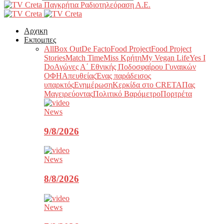
Παγκρήτια Ραδιοτηλεόραση Α.Ε.
Αρχικη
Εκπομπες
All
Box Out
De Facto
Food Project
Food Project
Stories
Match Time
Miss Κρήτη
My Vegan Life
Yes I
Do
Αγώνες Α΄ Εθνικής Ποδοσφαίρου Γυναικών
ΟΦΗ
Απευθείας
Ένας παράδεισος
υπαρκτός
Ενημέρωση
Κερκίδα στο CRETA
Πας
Μαγειρεύοντας
Πολιτικό Βαρόμετρο
Πορτρέτα
News
9/8/2026
News
8/8/2026
News