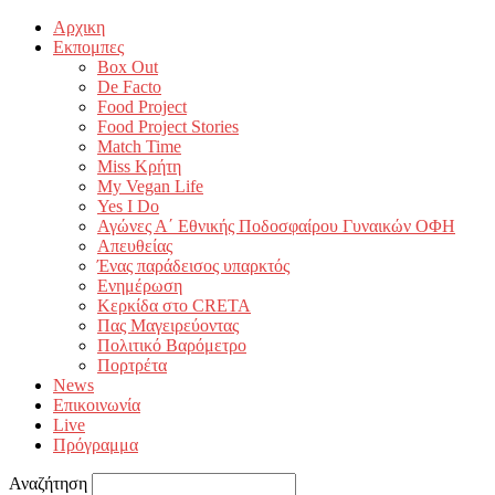
Αρχικη
Εκπομπες
Box Out
De Facto
Food Project
Food Project Stories
Match Time
Miss Κρήτη
My Vegan Life
Yes I Do
Αγώνες Α΄ Εθνικής Ποδοσφαίρου Γυναικών ΟΦΗ
Απευθείας
Ένας παράδεισος υπαρκτός
Ενημέρωση
Κερκίδα στο CRETA
Πας Μαγειρεύοντας
Πολιτικό Βαρόμετρο
Πορτρέτα
News
Επικοινωνία
Live
Πρόγραμμα
Αναζήτηση