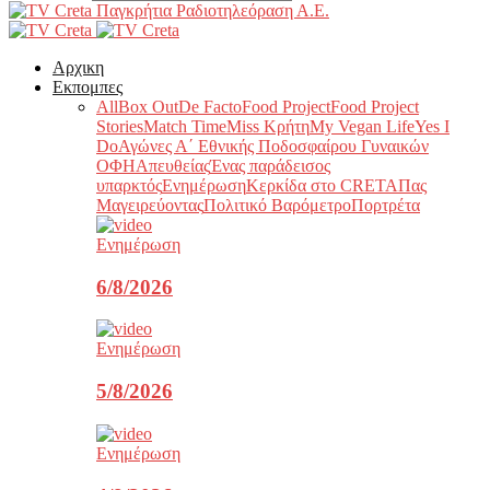
Παγκρήτια Ραδιοτηλεόραση Α.Ε.
Αρχικη
Εκπομπες
All
Box Out
De Facto
Food Project
Food Project
Stories
Match Time
Miss Κρήτη
My Vegan Life
Yes I
Do
Αγώνες Α΄ Εθνικής Ποδοσφαίρου Γυναικών
ΟΦΗ
Απευθείας
Ένας παράδεισος
υπαρκτός
Ενημέρωση
Κερκίδα στο CRETA
Πας
Μαγειρεύοντας
Πολιτικό Βαρόμετρο
Πορτρέτα
Ενημέρωση
6/8/2026
Ενημέρωση
5/8/2026
Ενημέρωση