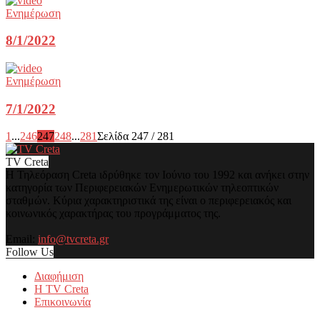
Ενημέρωση
8/1/2022
Ενημέρωση
7/1/2022
1
...
246
247
248
...
281
Σελίδα 247 / 281
TV Creta
Η Τηλεόραση Creta ιδρύθηκε τον Ιούνιο του 1992 και ανήκει στην
κατηγορία των Περιφερειακών Ενημερωτικών τηλεοπτικών
σταθμών. Κύρια χαρακτηριστικά της είναι ο περιφερειακός και
κοινωνικός χαρακτήρας του προγράμματος της.
Email:
info@tvcreta.gr
Follow Us
Διαφήμιση
Η TV Creta
Επικοινωνία