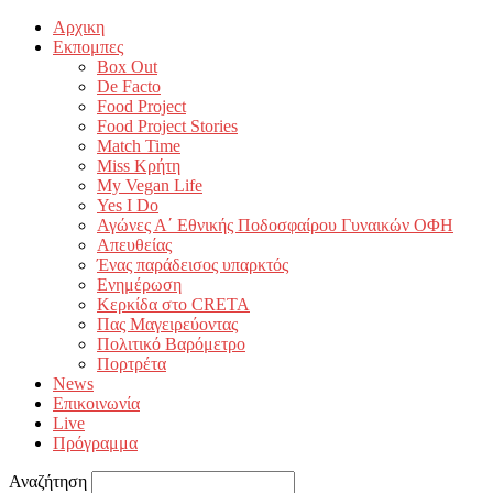
Αρχικη
Εκπομπες
Box Out
De Facto
Food Project
Food Project Stories
Match Time
Miss Κρήτη
My Vegan Life
Yes I Do
Αγώνες Α΄ Εθνικής Ποδοσφαίρου Γυναικών ΟΦΗ
Απευθείας
Ένας παράδεισος υπαρκτός
Ενημέρωση
Κερκίδα στο CRETA
Πας Μαγειρεύοντας
Πολιτικό Βαρόμετρο
Πορτρέτα
News
Επικοινωνία
Live
Πρόγραμμα
Αναζήτηση