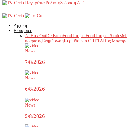
Παγκρήτια Ραδιοτηλεόραση Α.Ε.
Αρχικη
Εκπομπες
All
Box Out
De Facto
Food Project
Food Project Stories
Ma
υπαρκτός
Ενημέρωση
Κερκίδα στο CRETA
Πας Μαγειρε
News
7/8/2026
News
6/8/2026
News
5/8/2026