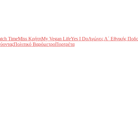
tch Time
Miss Κρήτη
My Vegan Life
Yes I Do
Αγώνες Α΄ Εθνικής Ποδ
ύοντας
Πολιτικό Βαρόμετρο
Πορτρέτα