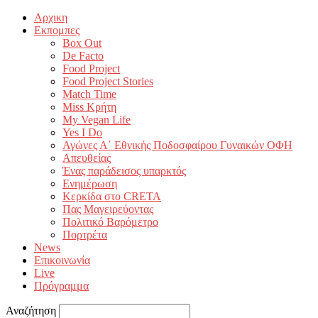
Αρχικη
Εκπομπες
Box Out
De Facto
Food Project
Food Project Stories
Match Time
Miss Κρήτη
My Vegan Life
Yes I Do
Αγώνες Α΄ Εθνικής Ποδοσφαίρου Γυναικών ΟΦΗ
Απευθείας
Ένας παράδεισος υπαρκτός
Ενημέρωση
Κερκίδα στο CRETA
Πας Μαγειρεύοντας
Πολιτικό Βαρόμετρο
Πορτρέτα
News
Επικοινωνία
Live
Πρόγραμμα
Αναζήτηση