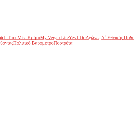
tch Time
Miss Κρήτη
My Vegan Life
Yes I Do
Αγώνες Α΄ Εθνικής Ποδ
ύοντας
Πολιτικό Βαρόμετρο
Πορτρέτα