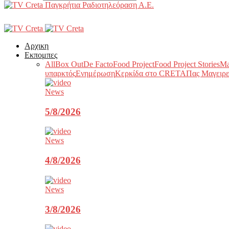
Παγκρήτια Ραδιοτηλεόραση Α.Ε.
Αρχικη
Εκπομπες
All
Box Out
De Facto
Food Project
Food Project Stories
Ma
υπαρκτός
Ενημέρωση
Κερκίδα στο CRETA
Πας Μαγειρε
News
5/8/2026
News
4/8/2026
News
3/8/2026