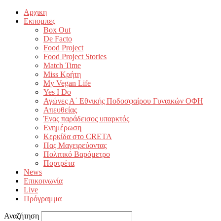
Αρχικη
Εκπομπες
Box Out
De Facto
Food Project
Food Project Stories
Match Time
Miss Κρήτη
My Vegan Life
Yes I Do
Αγώνες Α΄ Εθνικής Ποδοσφαίρου Γυναικών ΟΦΗ
Απευθείας
Ένας παράδεισος υπαρκτός
Ενημέρωση
Κερκίδα στο CRETA
Πας Μαγειρεύοντας
Πολιτικό Βαρόμετρο
Πορτρέτα
News
Επικοινωνία
Live
Πρόγραμμα
Αναζήτηση