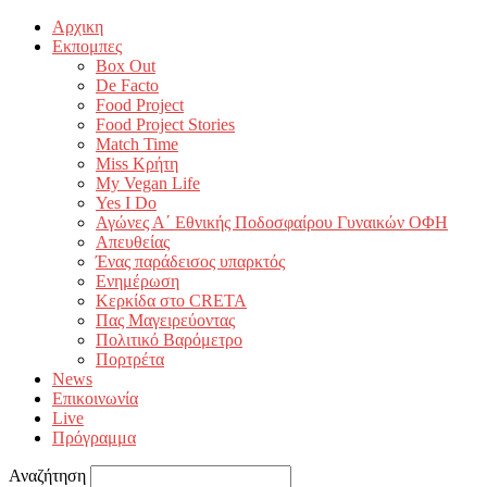
Αρχικη
Εκπομπες
Box Out
De Facto
Food Project
Food Project Stories
Match Time
Miss Κρήτη
My Vegan Life
Yes I Do
Αγώνες Α΄ Εθνικής Ποδοσφαίρου Γυναικών ΟΦΗ
Απευθείας
Ένας παράδεισος υπαρκτός
Ενημέρωση
Κερκίδα στο CRETA
Πας Μαγειρεύοντας
Πολιτικό Βαρόμετρο
Πορτρέτα
News
Επικοινωνία
Live
Πρόγραμμα
Αναζήτηση