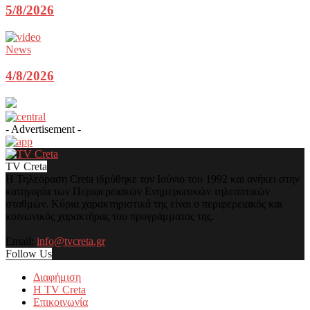
5/8/2026
News
4/8/2026
- Advertisement -
TV Creta
Η Τηλεόραση Creta ιδρύθηκε τον Ιούνιο του 1992 και ανήκει στην
κατηγορία των Περιφερειακών Ενημερωτικών τηλεοπτικών
σταθμών. Κύρια χαρακτηριστικά της είναι ο περιφερειακός και
κοινωνικός χαρακτήρας του προγράμματος της.
Email:
info@tvcreta.gr
Follow Us
Διαφήμιση
Η TV Creta
Επικοινωνία