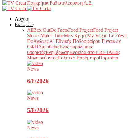
Παγκρήτια Ραδιοτηλεόραση Α.Ε.
Αρχικη
Εκπομπες
All
Box Out
De Facto
Food Project
Food Project
Stories
Match Time
Miss Κρήτη
My Vegan Life
Yes I
Do
Αγώνες Α΄ Εθνικής Ποδοσφαίρου Γυναικών
ΟΦΗ
Απευθείας
Ένας παράδεισος
υπαρκτός
Ενημέρωση
Κερκίδα στο CRETA
Πας
Μαγειρεύοντας
Πολιτικό Βαρόμετρο
Πορτρέτα
News
6/8/2026
News
5/8/2026
News