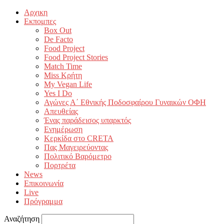
Αρχικη
Εκπομπες
Box Out
De Facto
Food Project
Food Project Stories
Match Time
Miss Κρήτη
My Vegan Life
Yes I Do
Αγώνες Α΄ Εθνικής Ποδοσφαίρου Γυναικών ΟΦΗ
Απευθείας
Ένας παράδεισος υπαρκτός
Ενημέρωση
Κερκίδα στο CRETA
Πας Μαγειρεύοντας
Πολιτικό Βαρόμετρο
Πορτρέτα
News
Επικοινωνία
Live
Πρόγραμμα
Αναζήτηση