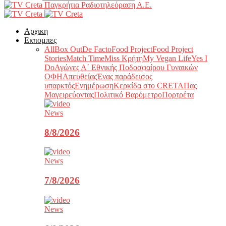
Παγκρήτια Ραδιοτηλεόραση Α.Ε.
Αρχικη
Εκπομπες
All
Box Out
De Facto
Food Project
Food Project
Stories
Match Time
Miss Κρήτη
My Vegan Life
Yes I
Do
Αγώνες Α΄ Εθνικής Ποδοσφαίρου Γυναικών
ΟΦΗ
Απευθείας
Ένας παράδεισος
υπαρκτός
Ενημέρωση
Κερκίδα στο CRETA
Πας
Μαγειρεύοντας
Πολιτικό Βαρόμετρο
Πορτρέτα
News
8/8/2026
News
7/8/2026
News