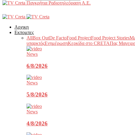
Παγκρήτια Ραδιοτηλεόραση Α.Ε.
Αρχικη
Εκπομπες
All
Box Out
De Facto
Food Project
Food Project Stories
Ma
υπαρκτός
Ενημέρωση
Κερκίδα στο CRETA
Πας Μαγειρε
News
6/8/2026
News
5/8/2026
News
4/8/2026