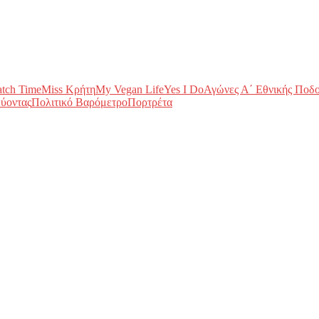
tch Time
Miss Κρήτη
My Vegan Life
Yes I Do
Αγώνες Α΄ Εθνικής Ποδ
ύοντας
Πολιτικό Βαρόμετρο
Πορτρέτα