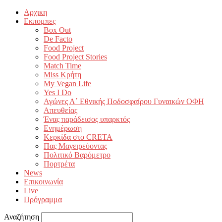
Αρχικη
Εκπομπες
Box Out
De Facto
Food Project
Food Project Stories
Match Time
Miss Κρήτη
My Vegan Life
Yes I Do
Αγώνες Α΄ Εθνικής Ποδοσφαίρου Γυναικών ΟΦΗ
Απευθείας
Ένας παράδεισος υπαρκτός
Ενημέρωση
Κερκίδα στο CRETA
Πας Μαγειρεύοντας
Πολιτικό Βαρόμετρο
Πορτρέτα
News
Επικοινωνία
Live
Πρόγραμμα
Αναζήτηση