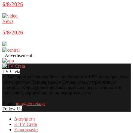
6/8/2026
News
5/8/2026
- Advertisement -
TV Creta
Η Τηλεόραση Creta ιδρύθηκε τον Ιούνιο του 1992 και ανήκει στην
κατηγορία των Περιφερειακών Ενημερωτικών τηλεοπτικών
σταθμών. Κύρια χαρακτηριστικά της είναι ο περιφερειακός και
κοινωνικός χαρακτήρας του προγράμματος της.
Email:
info@tvcreta.gr
Follow Us
Διαφήμιση
Η TV Creta
Επικοινωνία