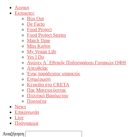
Αρχικη
Εκπομπες
Box Out
De Facto
Food Project
Food Project Stories
Match Time
Miss Κρήτη
My Vegan Life
Yes I Do
Αγώνες Α΄ Εθνικής Ποδοσφαίρου Γυναικών ΟΦΗ
Απευθείας
Ένας παράδεισος υπαρκτός
Ενημέρωση
Κερκίδα στο CRETA
Πας Μαγειρεύοντας
Πολιτικό Βαρόμετρο
Πορτρέτα
News
Επικοινωνία
Live
Πρόγραμμα
Αναζήτηση