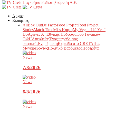
Παγκρήτια Ραδιοτηλεόραση Α.Ε.
Αρχικη
Εκπομπες
All
Box Out
De Facto
Food Project
Food Project
Stories
Match Time
Miss Κρήτη
My Vegan Life
Yes I
Do
Αγώνες Α΄ Εθνικής Ποδοσφαίρου Γυναικών
ΟΦΗ
Απευθείας
Ένας παράδεισος
υπαρκτός
Ενημέρωση
Κερκίδα στο CRETA
Πας
Μαγειρεύοντας
Πολιτικό Βαρόμετρο
Πορτρέτα
News
7/8/2026
News
6/8/2026
News