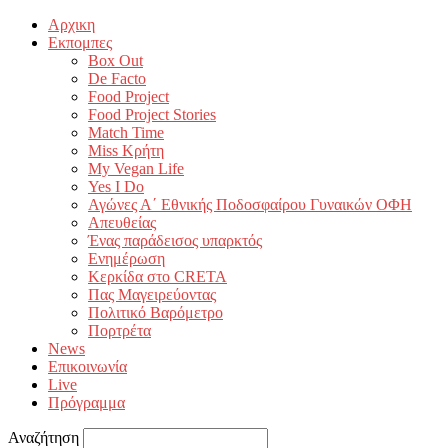
Αρχικη
Εκπομπες
Box Out
De Facto
Food Project
Food Project Stories
Match Time
Miss Κρήτη
My Vegan Life
Yes I Do
Αγώνες Α΄ Εθνικής Ποδοσφαίρου Γυναικών ΟΦΗ
Απευθείας
Ένας παράδεισος υπαρκτός
Ενημέρωση
Κερκίδα στο CRETA
Πας Μαγειρεύοντας
Πολιτικό Βαρόμετρο
Πορτρέτα
News
Επικοινωνία
Live
Πρόγραμμα
Αναζήτηση