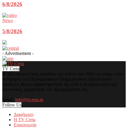
6/8/2026
News
5/8/2026
- Advertisement -
TV Creta
Η Τηλεόραση Creta ιδρύθηκε τον Ιούνιο του 1992 και ανήκει στην
κατηγορία των Περιφερειακών Ενημερωτικών τηλεοπτικών
σταθμών. Κύρια χαρακτηριστικά της είναι ο περιφερειακός και
κοινωνικός χαρακτήρας του προγράμματος της.
Email:
info@tvcreta.gr
Follow Us
Διαφήμιση
Η TV Creta
Επικοινωνία