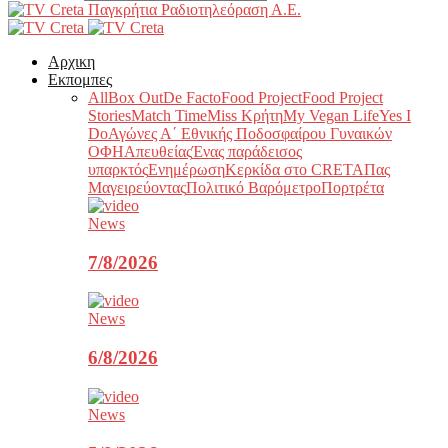
Παγκρήτια Ραδιοτηλεόραση Α.Ε.
Αρχικη
Εκπομπες
All
Box Out
De Facto
Food Project
Food Project
Stories
Match Time
Miss Κρήτη
My Vegan Life
Yes I
Do
Αγώνες Α΄ Εθνικής Ποδοσφαίρου Γυναικών
ΟΦΗ
Απευθείας
Ένας παράδεισος
υπαρκτός
Ενημέρωση
Κερκίδα στο CRETA
Πας
Μαγειρεύοντας
Πολιτικό Βαρόμετρο
Πορτρέτα
News
7/8/2026
News
6/8/2026
News