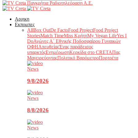
Παγκρήτια Ραδιοτηλεόραση Α.Ε.
Αρχικη
Εκπομπες
All
Box Out
De Facto
Food Project
Food Project
Stories
Match Time
Miss Κρήτη
My Vegan Life
Yes I
Do
Αγώνες Α΄ Εθνικής Ποδοσφαίρου Γυναικών
ΟΦΗ
Απευθείας
Ένας παράδεισος
υπαρκτός
Ενημέρωση
Κερκίδα στο CRETA
Πας
Μαγειρεύοντας
Πολιτικό Βαρόμετρο
Πορτρέτα
News
9/8/2026
News
8/8/2026
News