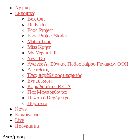
Αρχικη
Εκπομπες
Box Out
De Facto
Food Project
Food Project Stories
Match Time
Miss Κρήτη
My Vegan Life
Yes I Do
Αγώνες Α΄ Εθνικής Ποδοσφαίρου Γυναικών ΟΦΗ
Απευθείας
Ένας παράδεισος υπαρκτός
Ενημέρωση
Κερκίδα στο CRETA
Πας Μαγειρεύοντας
Πολιτικό Βαρόμετρο
Πορτρέτα
News
Επικοινωνία
Live
Πρόγραμμα
Αναζήτηση