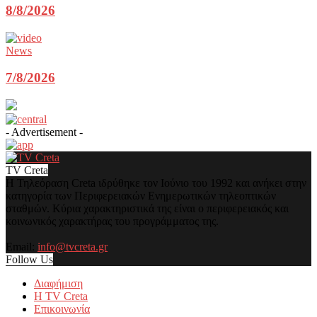
8/8/2026
News
7/8/2026
- Advertisement -
TV Creta
Η Τηλεόραση Creta ιδρύθηκε τον Ιούνιο του 1992 και ανήκει στην
κατηγορία των Περιφερειακών Ενημερωτικών τηλεοπτικών
σταθμών. Κύρια χαρακτηριστικά της είναι ο περιφερειακός και
κοινωνικός χαρακτήρας του προγράμματος της.
Email:
info@tvcreta.gr
Follow Us
Διαφήμιση
Η TV Creta
Επικοινωνία