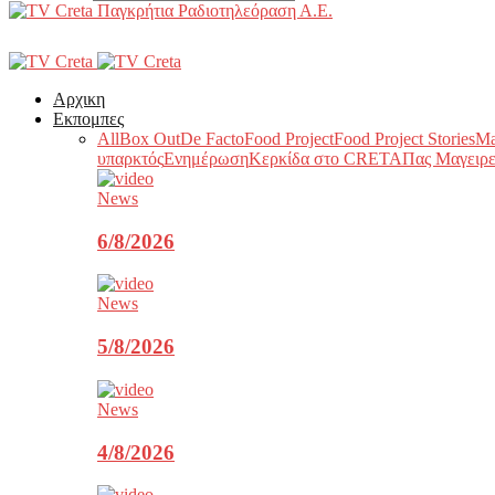
Παγκρήτια Ραδιοτηλεόραση Α.Ε.
Αρχικη
Εκπομπες
All
Box Out
De Facto
Food Project
Food Project Stories
Ma
υπαρκτός
Ενημέρωση
Κερκίδα στο CRETA
Πας Μαγειρε
News
6/8/2026
News
5/8/2026
News
4/8/2026