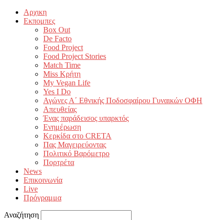
Αρχικη
Εκπομπες
Box Out
De Facto
Food Project
Food Project Stories
Match Time
Miss Κρήτη
My Vegan Life
Yes I Do
Αγώνες Α΄ Εθνικής Ποδοσφαίρου Γυναικών ΟΦΗ
Απευθείας
Ένας παράδεισος υπαρκτός
Ενημέρωση
Κερκίδα στο CRETA
Πας Μαγειρεύοντας
Πολιτικό Βαρόμετρο
Πορτρέτα
News
Επικοινωνία
Live
Πρόγραμμα
Αναζήτηση