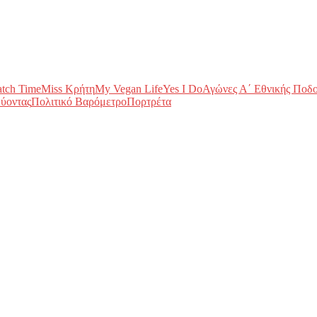
tch Time
Miss Κρήτη
My Vegan Life
Yes I Do
Αγώνες Α΄ Εθνικής Ποδ
ύοντας
Πολιτικό Βαρόμετρο
Πορτρέτα