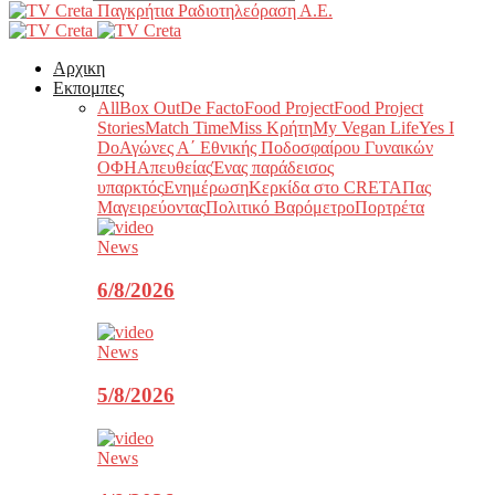
Παγκρήτια Ραδιοτηλεόραση Α.Ε.
Αρχικη
Εκπομπες
All
Box Out
De Facto
Food Project
Food Project
Stories
Match Time
Miss Κρήτη
My Vegan Life
Yes I
Do
Αγώνες Α΄ Εθνικής Ποδοσφαίρου Γυναικών
ΟΦΗ
Απευθείας
Ένας παράδεισος
υπαρκτός
Ενημέρωση
Κερκίδα στο CRETA
Πας
Μαγειρεύοντας
Πολιτικό Βαρόμετρο
Πορτρέτα
News
6/8/2026
News
5/8/2026
News