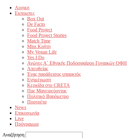
Αρχικη
Εκπομπες
Box Out
De Facto
Food Project
Food Project Stories
Match Time
Miss Κρήτη
My Vegan Life
Yes I Do
Αγώνες Α΄ Εθνικής Ποδοσφαίρου Γυναικών ΟΦΗ
Απευθείας
Ένας παράδεισος υπαρκτός
Ενημέρωση
Κερκίδα στο CRETA
Πας Μαγειρεύοντας
Πολιτικό Βαρόμετρο
Πορτρέτα
News
Επικοινωνία
Live
Πρόγραμμα
Αναζήτηση