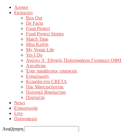
Αρχικη
Εκπομπες
Box Out
De Facto
Food Project
Food Project Stories
Match Time
Miss Κρήτη
My Vegan Life
Yes I Do
Αγώνες Α΄ Εθνικής Ποδοσφαίρου Γυναικών ΟΦΗ
Απευθείας
Ένας παράδεισος υπαρκτός
Ενημέρωση
Κερκίδα στο CRETA
Πας Μαγειρεύοντας
Πολιτικό Βαρόμετρο
Πορτρέτα
News
Επικοινωνία
Live
Πρόγραμμα
Αναζήτηση