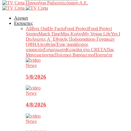
Παγκρήτια Ραδιοτηλεόραση Α.Ε.
Αρχικη
Εκπομπες
All
Box Out
De Facto
Food Project
Food Project
Stories
Match Time
Miss Κρήτη
My Vegan Life
Yes I
Do
Αγώνες Α΄ Εθνικής Ποδοσφαίρου Γυναικών
ΟΦΗ
Απευθείας
Ένας παράδεισος
υπαρκτός
Ενημέρωση
Κερκίδα στο CRETA
Πας
Μαγειρεύοντας
Πολιτικό Βαρόμετρο
Πορτρέτα
News
5/8/2026
News
4/8/2026
News