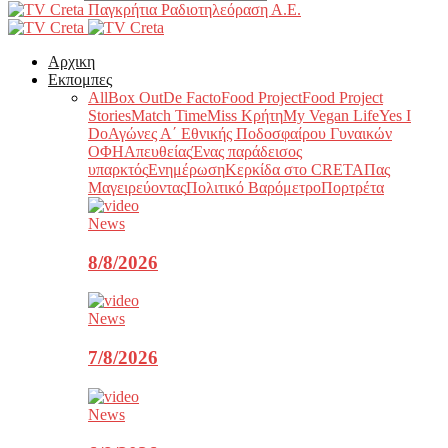
Παγκρήτια Ραδιοτηλεόραση Α.Ε.
Αρχικη
Εκπομπες
All
Box Out
De Facto
Food Project
Food Project
Stories
Match Time
Miss Κρήτη
My Vegan Life
Yes I
Do
Αγώνες Α΄ Εθνικής Ποδοσφαίρου Γυναικών
ΟΦΗ
Απευθείας
Ένας παράδεισος
υπαρκτός
Ενημέρωση
Κερκίδα στο CRETA
Πας
Μαγειρεύοντας
Πολιτικό Βαρόμετρο
Πορτρέτα
News
8/8/2026
News
7/8/2026
News