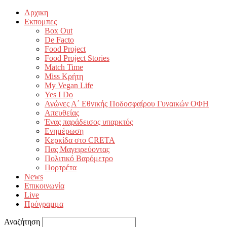
Αρχικη
Εκπομπες
Box Out
De Facto
Food Project
Food Project Stories
Match Time
Miss Κρήτη
My Vegan Life
Yes I Do
Αγώνες Α΄ Εθνικής Ποδοσφαίρου Γυναικών ΟΦΗ
Απευθείας
Ένας παράδεισος υπαρκτός
Ενημέρωση
Κερκίδα στο CRETA
Πας Μαγειρεύοντας
Πολιτικό Βαρόμετρο
Πορτρέτα
News
Επικοινωνία
Live
Πρόγραμμα
Αναζήτηση