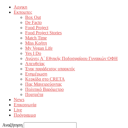
Αρχικη
Εκπομπες
Box Out
De Facto
Food Project
Food Project Stories
Match Time
Miss Κρήτη
My Vegan Life
Yes I Do
Αγώνες Α΄ Εθνικής Ποδοσφαίρου Γυναικών ΟΦΗ
Απευθείας
Ένας παράδεισος υπαρκτός
Ενημέρωση
Κερκίδα στο CRETA
Πας Μαγειρεύοντας
Πολιτικό Βαρόμετρο
Πορτρέτα
News
Επικοινωνία
Live
Πρόγραμμα
Αναζήτηση