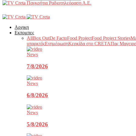
Παγκρήτια Ραδιοτηλεόραση Α.Ε.
Αρχικη
Εκπομπες
All
Box Out
De Facto
Food Project
Food Project Stories
Ma
υπαρκτός
Ενημέρωση
Κερκίδα στο CRETA
Πας Μαγειρε
News
7/8/2026
News
6/8/2026
News
5/8/2026