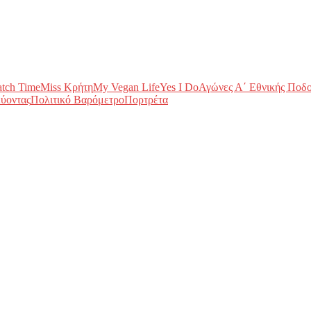
tch Time
Miss Κρήτη
My Vegan Life
Yes I Do
Αγώνες Α΄ Εθνικής Ποδ
ύοντας
Πολιτικό Βαρόμετρο
Πορτρέτα