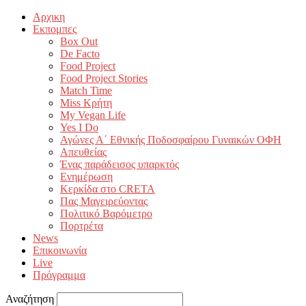
Αρχικη
Εκπομπες
Box Out
De Facto
Food Project
Food Project Stories
Match Time
Miss Κρήτη
My Vegan Life
Yes I Do
Αγώνες Α΄ Εθνικής Ποδοσφαίρου Γυναικών ΟΦΗ
Απευθείας
Ένας παράδεισος υπαρκτός
Ενημέρωση
Κερκίδα στο CRETA
Πας Μαγειρεύοντας
Πολιτικό Βαρόμετρο
Πορτρέτα
News
Επικοινωνία
Live
Πρόγραμμα
Αναζήτηση