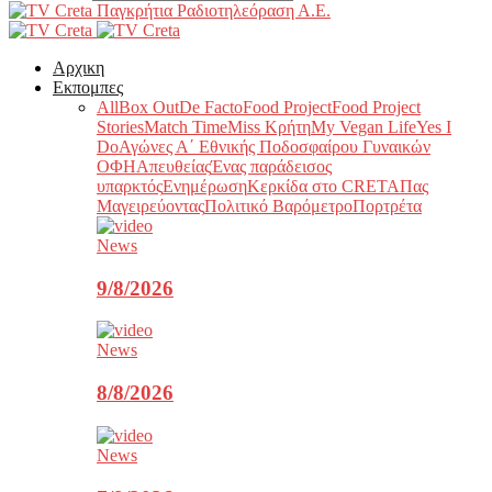
Παγκρήτια Ραδιοτηλεόραση Α.Ε.
Αρχικη
Εκπομπες
All
Box Out
De Facto
Food Project
Food Project
Stories
Match Time
Miss Κρήτη
My Vegan Life
Yes I
Do
Αγώνες Α΄ Εθνικής Ποδοσφαίρου Γυναικών
ΟΦΗ
Απευθείας
Ένας παράδεισος
υπαρκτός
Ενημέρωση
Κερκίδα στο CRETA
Πας
Μαγειρεύοντας
Πολιτικό Βαρόμετρο
Πορτρέτα
News
9/8/2026
News
8/8/2026
News