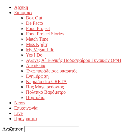
Αρχικη
Εκπομπες
Box Out
De Facto
Food Project
Food Project Stories
Match Time
Miss Κρήτη
My Vegan Life
Yes I Do
Αγώνες Α΄ Εθνικής Ποδοσφαίρου Γυναικών ΟΦΗ
Απευθείας
Ένας παράδεισος υπαρκτός
Ενημέρωση
Κερκίδα στο CRETA
Πας Μαγειρεύοντας
Πολιτικό Βαρόμετρο
Πορτρέτα
News
Επικοινωνία
Live
Πρόγραμμα
Αναζήτηση