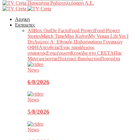
Παγκρήτια Ραδιοτηλεόραση Α.Ε.
Αρχικη
Εκπομπες
All
Box Out
De Facto
Food Project
Food Project
Stories
Match Time
Miss Κρήτη
My Vegan Life
Yes I
Do
Αγώνες Α΄ Εθνικής Ποδοσφαίρου Γυναικών
ΟΦΗ
Απευθείας
Ένας παράδεισος
υπαρκτός
Ενημέρωση
Κερκίδα στο CRETA
Πας
Μαγειρεύοντας
Πολιτικό Βαρόμετρο
Πορτρέτα
News
6/8/2026
News
5/8/2026
News