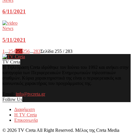
News
6/11/2021
News
5/11/2021
1
...
254
255
256
...
283
Σελίδα 255 / 283
TV Creta
Η Τηλεόραση Creta ιδρύθηκε τον Ιούνιο του 1992 και ανήκει στην
κατηγορία των Περιφερειακών Ενημερωτικών τηλεοπτικών
σταθμών. Κύρια χαρακτηριστικά της είναι ο περιφερειακός και
κοινωνικός χαρακτήρας του προγράμματος της.
Email:
info@tvcreta.gr
Follow Us
Διαφήμιση
Η TV Creta
Επικοινωνία
©
2026 TV Creta All Right Reserved. Μέλος της Creta Media