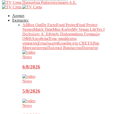
Παγκρήτια Ραδιοτηλεόραση Α.Ε.
Αρχικη
Εκπομπες
All
Box Out
De Facto
Food Project
Food Project
Stories
Match Time
Miss Κρήτη
My Vegan Life
Yes I
Do
Αγώνες Α΄ Εθνικής Ποδοσφαίρου Γυναικών
ΟΦΗ
Απευθείας
Ένας παράδεισος
υπαρκτός
Ενημέρωση
Κερκίδα στο CRETA
Πας
Μαγειρεύοντας
Πολιτικό Βαρόμετρο
Πορτρέτα
News
6/8/2026
News
5/8/2026
News