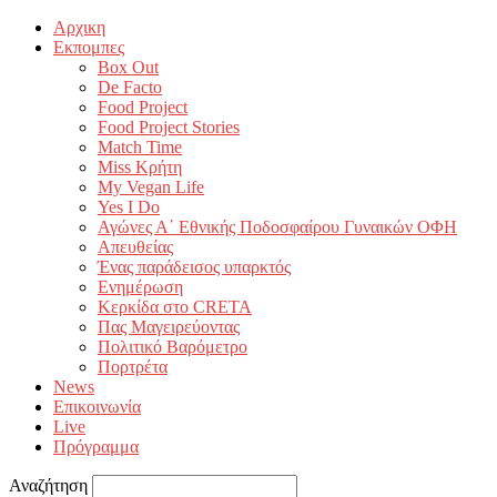
Αρχικη
Εκπομπες
Box Out
De Facto
Food Project
Food Project Stories
Match Time
Miss Κρήτη
My Vegan Life
Yes I Do
Αγώνες Α΄ Εθνικής Ποδοσφαίρου Γυναικών ΟΦΗ
Απευθείας
Ένας παράδεισος υπαρκτός
Ενημέρωση
Κερκίδα στο CRETA
Πας Μαγειρεύοντας
Πολιτικό Βαρόμετρο
Πορτρέτα
News
Επικοινωνία
Live
Πρόγραμμα
Αναζήτηση