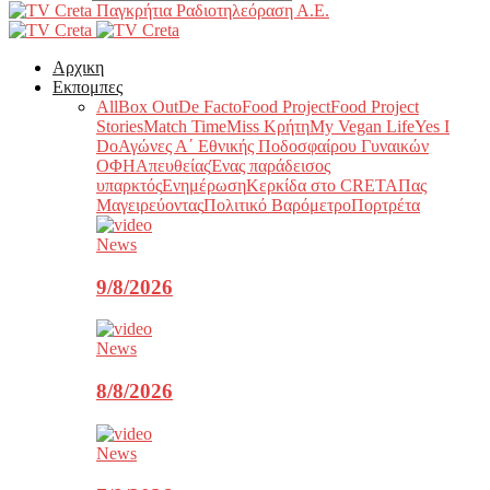
Παγκρήτια Ραδιοτηλεόραση Α.Ε.
Αρχικη
Εκπομπες
All
Box Out
De Facto
Food Project
Food Project
Stories
Match Time
Miss Κρήτη
My Vegan Life
Yes I
Do
Αγώνες Α΄ Εθνικής Ποδοσφαίρου Γυναικών
ΟΦΗ
Απευθείας
Ένας παράδεισος
υπαρκτός
Ενημέρωση
Κερκίδα στο CRETA
Πας
Μαγειρεύοντας
Πολιτικό Βαρόμετρο
Πορτρέτα
News
9/8/2026
News
8/8/2026
News