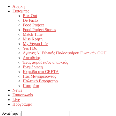
Αρχικη
Εκπομπες
Box Out
De Facto
Food Project
Food Project Stories
Match Time
Miss Κρήτη
My Vegan Life
Yes I Do
Αγώνες Α΄ Εθνικής Ποδοσφαίρου Γυναικών ΟΦΗ
Απευθείας
Ένας παράδεισος υπαρκτός
Ενημέρωση
Κερκίδα στο CRETA
Πας Μαγειρεύοντας
Πολιτικό Βαρόμετρο
Πορτρέτα
News
Επικοινωνία
Live
Πρόγραμμα
Αναζήτηση