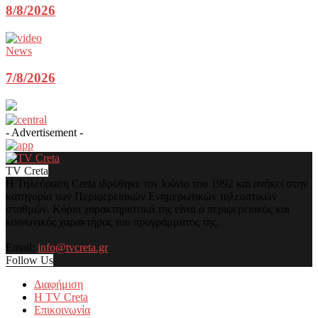
8/8/2026
News
7/8/2026
- Advertisement -
TV Creta
Η Τηλεόραση Creta ιδρύθηκε τον Ιούνιο του 1992 και ανήκει στην
κατηγορία των Περιφερειακών Ενημερωτικών τηλεοπτικών
σταθμών. Κύρια χαρακτηριστικά της είναι ο περιφερειακός και
κοινωνικός χαρακτήρας του προγράμματος της.
Email:
info@tvcreta.gr
Follow Us
Διαφήμιση
Η TV Creta
Επικοινωνία