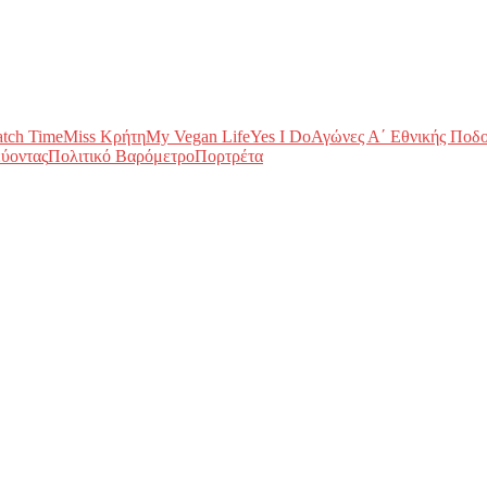
tch Time
Miss Κρήτη
My Vegan Life
Yes I Do
Αγώνες Α΄ Εθνικής Ποδ
ύοντας
Πολιτικό Βαρόμετρο
Πορτρέτα