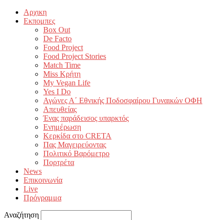
Αρχικη
Εκπομπες
Box Out
De Facto
Food Project
Food Project Stories
Match Time
Miss Κρήτη
My Vegan Life
Yes I Do
Αγώνες Α΄ Εθνικής Ποδοσφαίρου Γυναικών ΟΦΗ
Απευθείας
Ένας παράδεισος υπαρκτός
Ενημέρωση
Κερκίδα στο CRETA
Πας Μαγειρεύοντας
Πολιτικό Βαρόμετρο
Πορτρέτα
News
Επικοινωνία
Live
Πρόγραμμα
Αναζήτηση