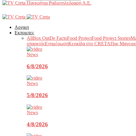
Παγκρήτια Ραδιοτηλεόραση Α.Ε.
Αρχικη
Εκπομπες
All
Box Out
De Facto
Food Project
Food Project Stories
Ma
υπαρκτός
Ενημέρωση
Κερκίδα στο CRETA
Πας Μαγειρε
News
6/8/2026
News
5/8/2026
News
4/8/2026