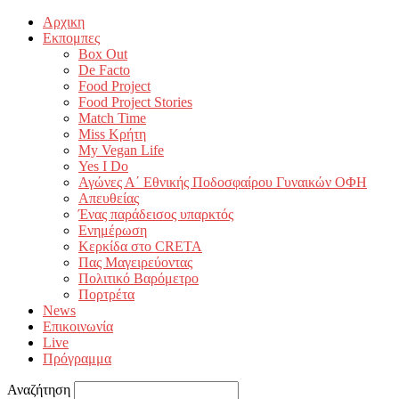
Αρχικη
Εκπομπες
Box Out
De Facto
Food Project
Food Project Stories
Match Time
Miss Κρήτη
My Vegan Life
Yes I Do
Αγώνες Α΄ Εθνικής Ποδοσφαίρου Γυναικών ΟΦΗ
Απευθείας
Ένας παράδεισος υπαρκτός
Ενημέρωση
Κερκίδα στο CRETA
Πας Μαγειρεύοντας
Πολιτικό Βαρόμετρο
Πορτρέτα
News
Επικοινωνία
Live
Πρόγραμμα
Αναζήτηση