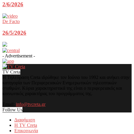
2/6/2026
De Facto
26/5/2026
- Advertisement -
TV Creta
Η Τηλεόραση Creta ιδρύθηκε τον Ιούνιο του 1992 και ανήκει στην
κατηγορία των Περιφερειακών Ενημερωτικών τηλεοπτικών
σταθμών. Κύρια χαρακτηριστικά της είναι ο περιφερειακός και
κοινωνικός χαρακτήρας του προγράμματος της.
Email:
info@tvcreta.gr
Follow Us
Διαφήμιση
Η TV Creta
Επικοινωνία