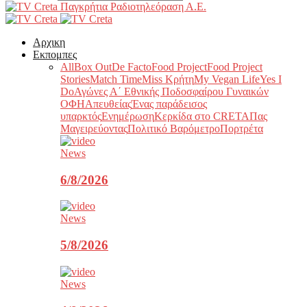
Παγκρήτια Ραδιοτηλεόραση Α.Ε.
Αρχικη
Εκπομπες
All
Box Out
De Facto
Food Project
Food Project
Stories
Match Time
Miss Κρήτη
My Vegan Life
Yes I
Do
Αγώνες Α΄ Εθνικής Ποδοσφαίρου Γυναικών
ΟΦΗ
Απευθείας
Ένας παράδεισος
υπαρκτός
Ενημέρωση
Κερκίδα στο CRETA
Πας
Μαγειρεύοντας
Πολιτικό Βαρόμετρο
Πορτρέτα
News
6/8/2026
News
5/8/2026
News