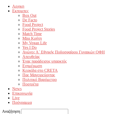
Αρχικη
Εκπομπες
Box Out
De Facto
Food Project
Food Project Stories
Match Time
Miss Κρήτη
My Vegan Life
Yes I Do
Αγώνες Α΄ Εθνικής Ποδοσφαίρου Γυναικών ΟΦΗ
Απευθείας
Ένας παράδεισος υπαρκτός
Ενημέρωση
Κερκίδα στο CRETA
Πας Μαγειρεύοντας
Πολιτικό Βαρόμετρο
Πορτρέτα
News
Επικοινωνία
Live
Πρόγραμμα
Αναζήτηση