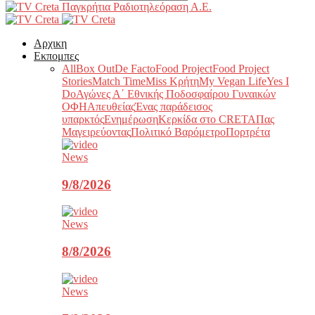
Παγκρήτια Ραδιοτηλεόραση Α.Ε.
Αρχικη
Εκπομπες
All
Box Out
De Facto
Food Project
Food Project
Stories
Match Time
Miss Κρήτη
My Vegan Life
Yes I
Do
Αγώνες Α΄ Εθνικής Ποδοσφαίρου Γυναικών
ΟΦΗ
Απευθείας
Ένας παράδεισος
υπαρκτός
Ενημέρωση
Κερκίδα στο CRETA
Πας
Μαγειρεύοντας
Πολιτικό Βαρόμετρο
Πορτρέτα
News
9/8/2026
News
8/8/2026
News