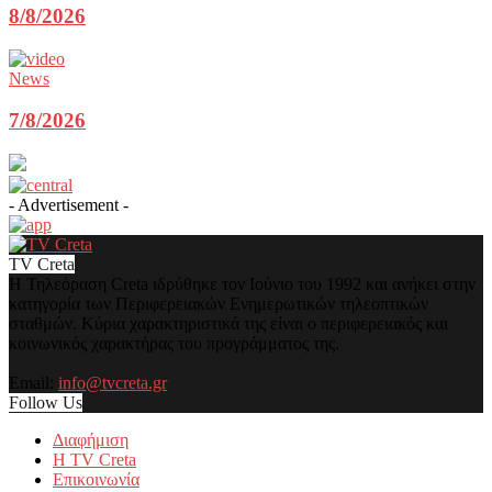
8/8/2026
News
7/8/2026
- Advertisement -
TV Creta
Η Τηλεόραση Creta ιδρύθηκε τον Ιούνιο του 1992 και ανήκει στην
κατηγορία των Περιφερειακών Ενημερωτικών τηλεοπτικών
σταθμών. Κύρια χαρακτηριστικά της είναι ο περιφερειακός και
κοινωνικός χαρακτήρας του προγράμματος της.
Email:
info@tvcreta.gr
Follow Us
Διαφήμιση
Η TV Creta
Επικοινωνία