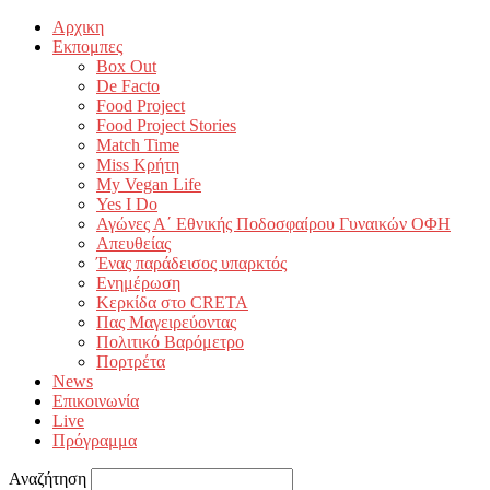
Αρχικη
Εκπομπες
Box Out
De Facto
Food Project
Food Project Stories
Match Time
Miss Κρήτη
My Vegan Life
Yes I Do
Αγώνες Α΄ Εθνικής Ποδοσφαίρου Γυναικών ΟΦΗ
Απευθείας
Ένας παράδεισος υπαρκτός
Ενημέρωση
Κερκίδα στο CRETA
Πας Μαγειρεύοντας
Πολιτικό Βαρόμετρο
Πορτρέτα
News
Επικοινωνία
Live
Πρόγραμμα
Αναζήτηση