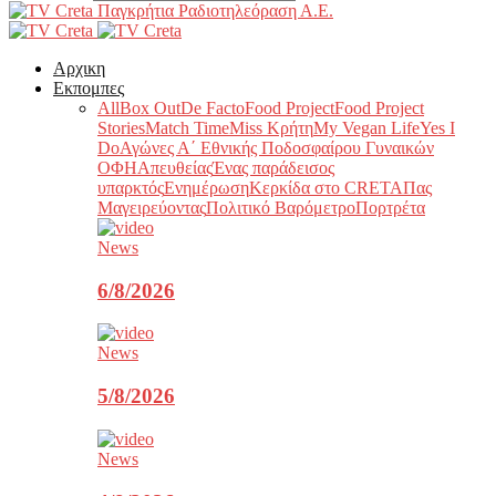
Παγκρήτια Ραδιοτηλεόραση Α.Ε.
Αρχικη
Εκπομπες
All
Box Out
De Facto
Food Project
Food Project
Stories
Match Time
Miss Κρήτη
My Vegan Life
Yes I
Do
Αγώνες Α΄ Εθνικής Ποδοσφαίρου Γυναικών
ΟΦΗ
Απευθείας
Ένας παράδεισος
υπαρκτός
Ενημέρωση
Κερκίδα στο CRETA
Πας
Μαγειρεύοντας
Πολιτικό Βαρόμετρο
Πορτρέτα
News
6/8/2026
News
5/8/2026
News