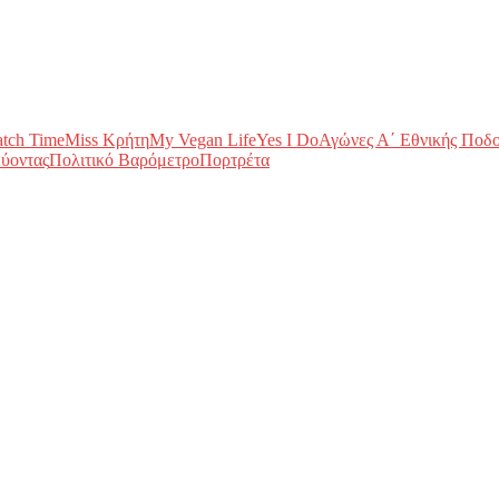
tch Time
Miss Κρήτη
My Vegan Life
Yes I Do
Αγώνες Α΄ Εθνικής Ποδ
ύοντας
Πολιτικό Βαρόμετρο
Πορτρέτα