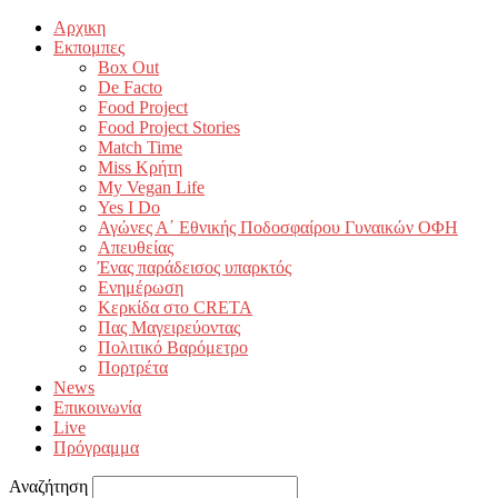
Αρχικη
Εκπομπες
Box Out
De Facto
Food Project
Food Project Stories
Match Time
Miss Κρήτη
My Vegan Life
Yes I Do
Αγώνες Α΄ Εθνικής Ποδοσφαίρου Γυναικών ΟΦΗ
Απευθείας
Ένας παράδεισος υπαρκτός
Ενημέρωση
Κερκίδα στο CRETA
Πας Μαγειρεύοντας
Πολιτικό Βαρόμετρο
Πορτρέτα
News
Επικοινωνία
Live
Πρόγραμμα
Αναζήτηση