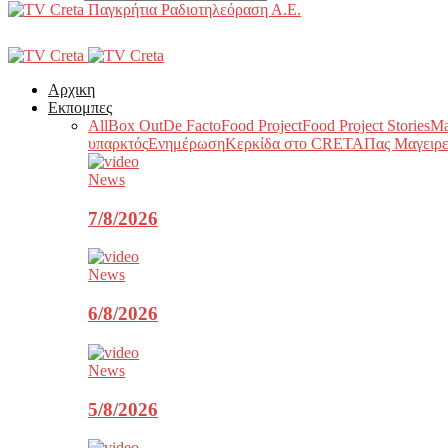
Παγκρήτια Ραδιοτηλεόραση Α.Ε.
Αρχικη
Εκπομπες
All
Box Out
De Facto
Food Project
Food Project Stories
Ma
υπαρκτός
Ενημέρωση
Κερκίδα στο CRETA
Πας Μαγειρε
News
7/8/2026
News
6/8/2026
News
5/8/2026