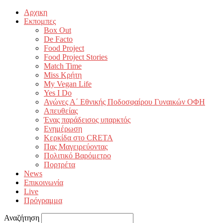
Αρχικη
Εκπομπες
Box Out
De Facto
Food Project
Food Project Stories
Match Time
Miss Κρήτη
My Vegan Life
Yes I Do
Αγώνες Α΄ Εθνικής Ποδοσφαίρου Γυναικών ΟΦΗ
Απευθείας
Ένας παράδεισος υπαρκτός
Ενημέρωση
Κερκίδα στο CRETA
Πας Μαγειρεύοντας
Πολιτικό Βαρόμετρο
Πορτρέτα
News
Επικοινωνία
Live
Πρόγραμμα
Αναζήτηση