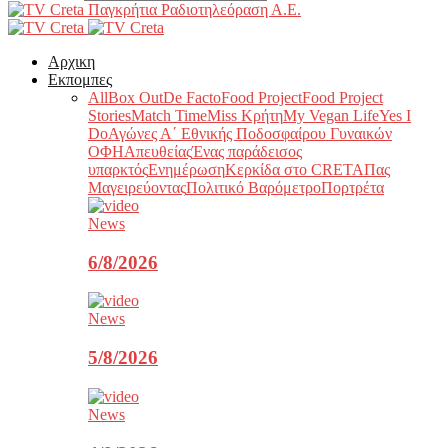
Παγκρήτια Ραδιοτηλεόραση Α.Ε.
Αρχικη
Εκπομπες
All
Box Out
De Facto
Food Project
Food Project
Stories
Match Time
Miss Κρήτη
My Vegan Life
Yes I
Do
Αγώνες Α΄ Εθνικής Ποδοσφαίρου Γυναικών
ΟΦΗ
Απευθείας
Ένας παράδεισος
υπαρκτός
Ενημέρωση
Κερκίδα στο CRETA
Πας
Μαγειρεύοντας
Πολιτικό Βαρόμετρο
Πορτρέτα
News
6/8/2026
News
5/8/2026
News