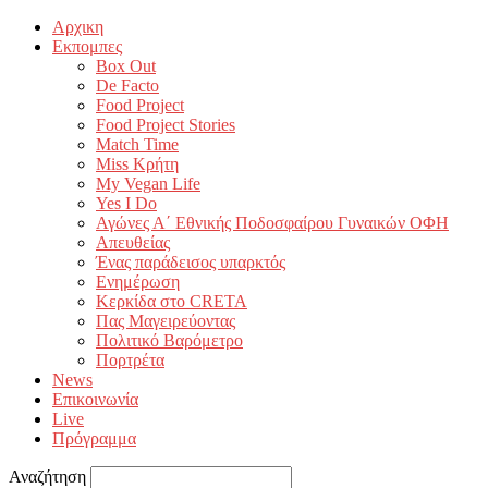
Αρχικη
Εκπομπες
Box Out
De Facto
Food Project
Food Project Stories
Match Time
Miss Κρήτη
My Vegan Life
Yes I Do
Αγώνες Α΄ Εθνικής Ποδοσφαίρου Γυναικών ΟΦΗ
Απευθείας
Ένας παράδεισος υπαρκτός
Ενημέρωση
Κερκίδα στο CRETA
Πας Μαγειρεύοντας
Πολιτικό Βαρόμετρο
Πορτρέτα
News
Επικοινωνία
Live
Πρόγραμμα
Αναζήτηση