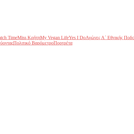
tch Time
Miss Κρήτη
My Vegan Life
Yes I Do
Αγώνες Α΄ Εθνικής Ποδ
ύοντας
Πολιτικό Βαρόμετρο
Πορτρέτα