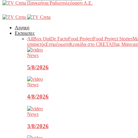
Παγκρήτια Ραδιοτηλεόραση Α.Ε.
Αρχικη
Εκπομπες
All
Box Out
De Facto
Food Project
Food Project Stories
Ma
υπαρκτός
Ενημέρωση
Κερκίδα στο CRETA
Πας Μαγειρε
News
5/8/2026
News
4/8/2026
News
3/8/2026