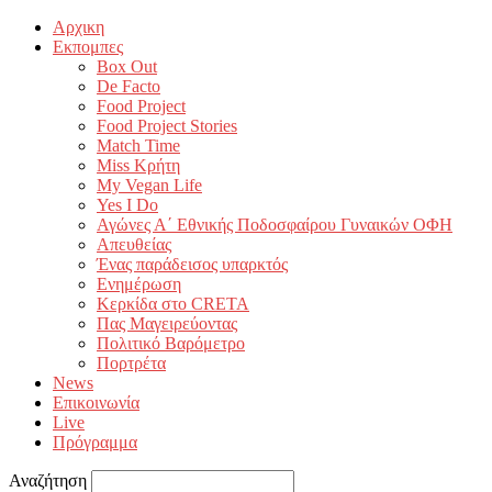
Αρχικη
Εκπομπες
Box Out
De Facto
Food Project
Food Project Stories
Match Time
Miss Κρήτη
My Vegan Life
Yes I Do
Αγώνες Α΄ Εθνικής Ποδοσφαίρου Γυναικών ΟΦΗ
Απευθείας
Ένας παράδεισος υπαρκτός
Ενημέρωση
Κερκίδα στο CRETA
Πας Μαγειρεύοντας
Πολιτικό Βαρόμετρο
Πορτρέτα
News
Επικοινωνία
Live
Πρόγραμμα
Αναζήτηση