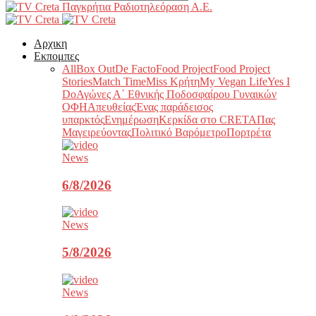
Παγκρήτια Ραδιοτηλεόραση Α.Ε.
Αρχικη
Εκπομπες
All
Box Out
De Facto
Food Project
Food Project
Stories
Match Time
Miss Κρήτη
My Vegan Life
Yes I
Do
Αγώνες Α΄ Εθνικής Ποδοσφαίρου Γυναικών
ΟΦΗ
Απευθείας
Ένας παράδεισος
υπαρκτός
Ενημέρωση
Κερκίδα στο CRETA
Πας
Μαγειρεύοντας
Πολιτικό Βαρόμετρο
Πορτρέτα
News
6/8/2026
News
5/8/2026
News