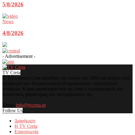
5/8/2026
News
4/8/2026
- Advertisement -
TV Creta
Η Τηλεόραση Creta ιδρύθηκε τον Ιούνιο του 1992 και ανήκει στην
κατηγορία των Περιφερειακών Ενημερωτικών τηλεοπτικών
σταθμών. Κύρια χαρακτηριστικά της είναι ο περιφερειακός και
κοινωνικός χαρακτήρας του προγράμματος της.
Email:
info@tvcreta.gr
Follow Us
Διαφήμιση
Η TV Creta
Επικοινωνία