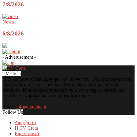
7/8/2026
News
6/8/2026
- Advertisement -
TV Creta
Η Τηλεόραση Creta ιδρύθηκε τον Ιούνιο του 1992 και ανήκει στην
κατηγορία των Περιφερειακών Ενημερωτικών τηλεοπτικών
σταθμών. Κύρια χαρακτηριστικά της είναι ο περιφερειακός και
κοινωνικός χαρακτήρας του προγράμματος της.
Email:
info@tvcreta.gr
Follow Us
Διαφήμιση
Η TV Creta
Επικοινωνία