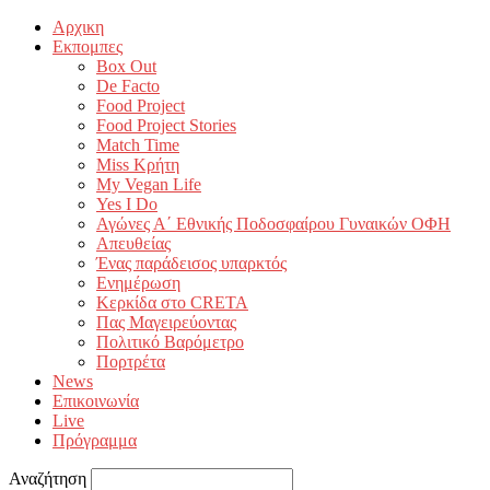
Αρχικη
Εκπομπες
Box Out
De Facto
Food Project
Food Project Stories
Match Time
Miss Κρήτη
My Vegan Life
Yes I Do
Αγώνες Α΄ Εθνικής Ποδοσφαίρου Γυναικών ΟΦΗ
Απευθείας
Ένας παράδεισος υπαρκτός
Ενημέρωση
Κερκίδα στο CRETA
Πας Μαγειρεύοντας
Πολιτικό Βαρόμετρο
Πορτρέτα
News
Επικοινωνία
Live
Πρόγραμμα
Αναζήτηση