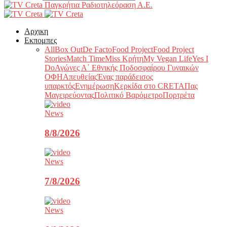
Παγκρήτια Ραδιοτηλεόραση Α.Ε.
Αρχικη
Εκπομπες
All
Box Out
De Facto
Food Project
Food Project
Stories
Match Time
Miss Κρήτη
My Vegan Life
Yes I
Do
Αγώνες Α΄ Εθνικής Ποδοσφαίρου Γυναικών
ΟΦΗ
Απευθείας
Ένας παράδεισος
υπαρκτός
Ενημέρωση
Κερκίδα στο CRETA
Πας
Μαγειρεύοντας
Πολιτικό Βαρόμετρο
Πορτρέτα
News
8/8/2026
News
7/8/2026
News