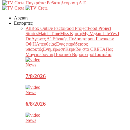
Παγκρήτια Ραδιοτηλεόραση Α.Ε.
Αρχικη
Εκπομπες
All
Box Out
De Facto
Food Project
Food Project
Stories
Match Time
Miss Κρήτη
My Vegan Life
Yes I
Do
Αγώνες Α΄ Εθνικής Ποδοσφαίρου Γυναικών
ΟΦΗ
Απευθείας
Ένας παράδεισος
υπαρκτός
Ενημέρωση
Κερκίδα στο CRETA
Πας
Μαγειρεύοντας
Πολιτικό Βαρόμετρο
Πορτρέτα
News
7/8/2026
News
6/8/2026
News