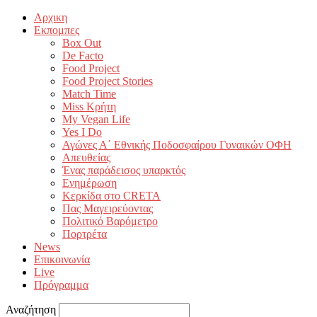
Αρχικη
Εκπομπες
Box Out
De Facto
Food Project
Food Project Stories
Match Time
Miss Κρήτη
My Vegan Life
Yes I Do
Αγώνες Α΄ Εθνικής Ποδοσφαίρου Γυναικών ΟΦΗ
Απευθείας
Ένας παράδεισος υπαρκτός
Ενημέρωση
Κερκίδα στο CRETA
Πας Μαγειρεύοντας
Πολιτικό Βαρόμετρο
Πορτρέτα
News
Επικοινωνία
Live
Πρόγραμμα
Αναζήτηση