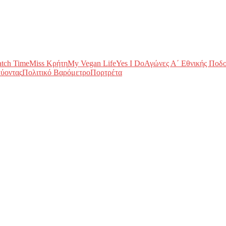
tch Time
Miss Κρήτη
My Vegan Life
Yes I Do
Αγώνες Α΄ Εθνικής Ποδ
ύοντας
Πολιτικό Βαρόμετρο
Πορτρέτα