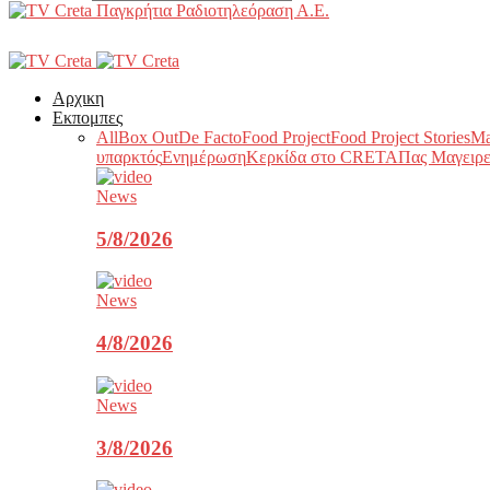
Παγκρήτια Ραδιοτηλεόραση Α.Ε.
Αρχικη
Εκπομπες
All
Box Out
De Facto
Food Project
Food Project Stories
Ma
υπαρκτός
Ενημέρωση
Κερκίδα στο CRETA
Πας Μαγειρε
News
5/8/2026
News
4/8/2026
News
3/8/2026