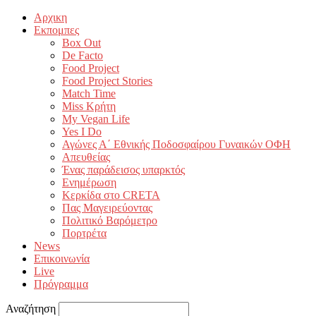
Αρχικη
Εκπομπες
Box Out
De Facto
Food Project
Food Project Stories
Match Time
Miss Κρήτη
My Vegan Life
Yes I Do
Αγώνες Α΄ Εθνικής Ποδοσφαίρου Γυναικών ΟΦΗ
Απευθείας
Ένας παράδεισος υπαρκτός
Ενημέρωση
Κερκίδα στο CRETA
Πας Μαγειρεύοντας
Πολιτικό Βαρόμετρο
Πορτρέτα
News
Επικοινωνία
Live
Πρόγραμμα
Αναζήτηση