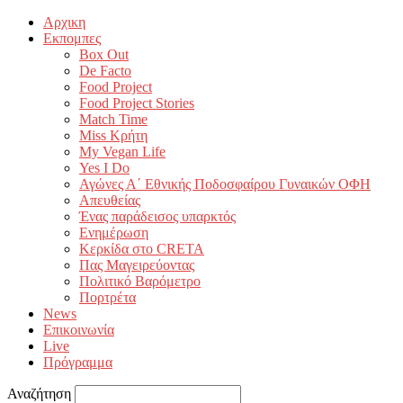
Αρχικη
Εκπομπες
Box Out
De Facto
Food Project
Food Project Stories
Match Time
Miss Κρήτη
My Vegan Life
Yes I Do
Αγώνες Α΄ Εθνικής Ποδοσφαίρου Γυναικών ΟΦΗ
Απευθείας
Ένας παράδεισος υπαρκτός
Ενημέρωση
Κερκίδα στο CRETA
Πας Μαγειρεύοντας
Πολιτικό Βαρόμετρο
Πορτρέτα
News
Επικοινωνία
Live
Πρόγραμμα
Αναζήτηση