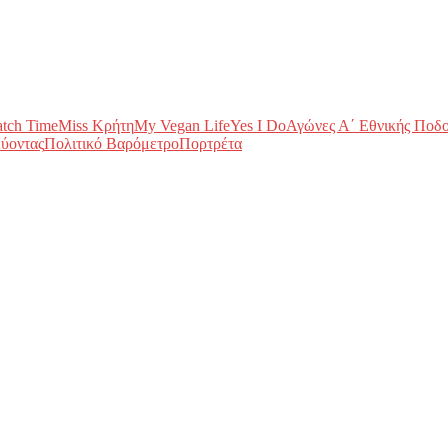
tch Time
Miss Κρήτη
My Vegan Life
Yes I Do
Αγώνες Α΄ Εθνικής Ποδ
ύοντας
Πολιτικό Βαρόμετρο
Πορτρέτα