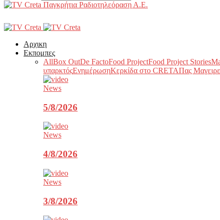
Παγκρήτια Ραδιοτηλεόραση Α.Ε.
Αρχικη
Εκπομπες
All
Box Out
De Facto
Food Project
Food Project Stories
Ma
υπαρκτός
Ενημέρωση
Κερκίδα στο CRETA
Πας Μαγειρε
News
5/8/2026
News
4/8/2026
News
3/8/2026