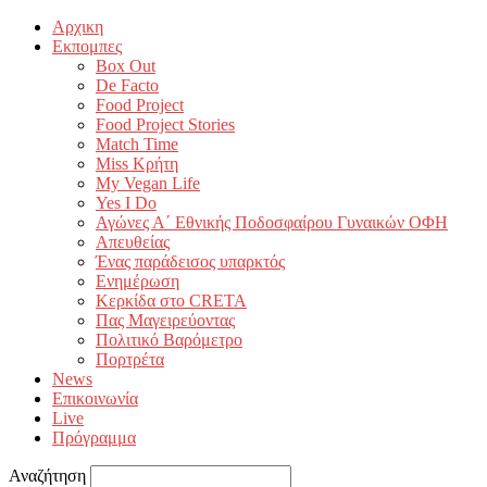
Αρχικη
Εκπομπες
Box Out
De Facto
Food Project
Food Project Stories
Match Time
Miss Κρήτη
My Vegan Life
Yes I Do
Αγώνες Α΄ Εθνικής Ποδοσφαίρου Γυναικών ΟΦΗ
Απευθείας
Ένας παράδεισος υπαρκτός
Ενημέρωση
Κερκίδα στο CRETA
Πας Μαγειρεύοντας
Πολιτικό Βαρόμετρο
Πορτρέτα
News
Επικοινωνία
Live
Πρόγραμμα
Αναζήτηση