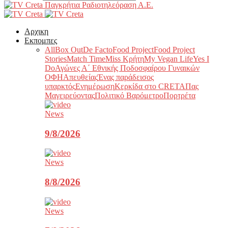
Παγκρήτια Ραδιοτηλεόραση Α.Ε.
Αρχικη
Εκπομπες
All
Box Out
De Facto
Food Project
Food Project
Stories
Match Time
Miss Κρήτη
My Vegan Life
Yes I
Do
Αγώνες Α΄ Εθνικής Ποδοσφαίρου Γυναικών
ΟΦΗ
Απευθείας
Ένας παράδεισος
υπαρκτός
Ενημέρωση
Κερκίδα στο CRETA
Πας
Μαγειρεύοντας
Πολιτικό Βαρόμετρο
Πορτρέτα
News
9/8/2026
News
8/8/2026
News