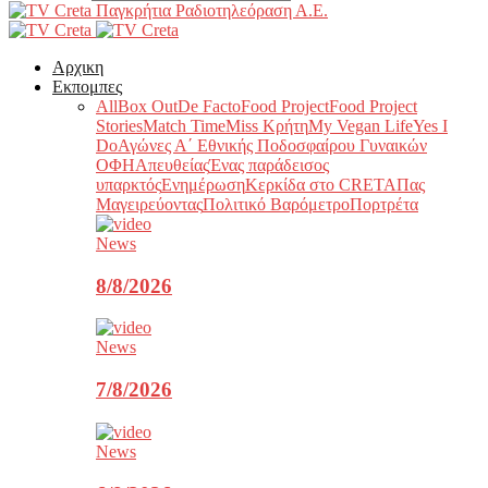
Παγκρήτια Ραδιοτηλεόραση Α.Ε.
Αρχικη
Εκπομπες
All
Box Out
De Facto
Food Project
Food Project
Stories
Match Time
Miss Κρήτη
My Vegan Life
Yes I
Do
Αγώνες Α΄ Εθνικής Ποδοσφαίρου Γυναικών
ΟΦΗ
Απευθείας
Ένας παράδεισος
υπαρκτός
Ενημέρωση
Κερκίδα στο CRETA
Πας
Μαγειρεύοντας
Πολιτικό Βαρόμετρο
Πορτρέτα
News
8/8/2026
News
7/8/2026
News