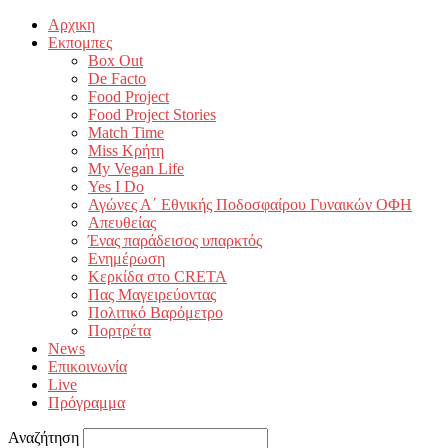
Αρχικη
Εκπομπες
Box Out
De Facto
Food Project
Food Project Stories
Match Time
Miss Κρήτη
My Vegan Life
Yes I Do
Αγώνες Α΄ Εθνικής Ποδοσφαίρου Γυναικών ΟΦΗ
Απευθείας
Ένας παράδεισος υπαρκτός
Ενημέρωση
Κερκίδα στο CRETA
Πας Μαγειρεύοντας
Πολιτικό Βαρόμετρο
Πορτρέτα
News
Επικοινωνία
Live
Πρόγραμμα
Αναζήτηση