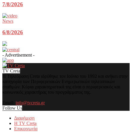
7/8/2026
News
6/8/2026
- Advertisement -
TV Creta
Η Τηλεόραση Creta ιδρύθηκε τον Ιούνιο του 1992 και ανήκει στην
κατηγορία των Περιφερειακών Ενημερωτικών τηλεοπτικών
σταθμών. Κύρια χαρακτηριστικά της είναι ο περιφερειακός και
κοινωνικός χαρακτήρας του προγράμματος της.
Email:
info@tvcreta.gr
Follow Us
Διαφήμιση
Η TV Creta
Επικοινωνία