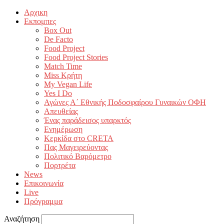
Αρχικη
Εκπομπες
Box Out
De Facto
Food Project
Food Project Stories
Match Time
Miss Κρήτη
My Vegan Life
Yes I Do
Αγώνες Α΄ Εθνικής Ποδοσφαίρου Γυναικών ΟΦΗ
Απευθείας
Ένας παράδεισος υπαρκτός
Ενημέρωση
Κερκίδα στο CRETA
Πας Μαγειρεύοντας
Πολιτικό Βαρόμετρο
Πορτρέτα
News
Επικοινωνία
Live
Πρόγραμμα
Αναζήτηση