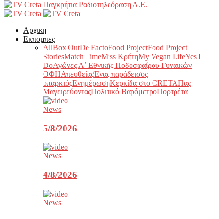
Παγκρήτια Ραδιοτηλεόραση Α.Ε.
Αρχικη
Εκπομπες
All
Box Out
De Facto
Food Project
Food Project
Stories
Match Time
Miss Κρήτη
My Vegan Life
Yes I
Do
Αγώνες Α΄ Εθνικής Ποδοσφαίρου Γυναικών
ΟΦΗ
Απευθείας
Ένας παράδεισος
υπαρκτός
Ενημέρωση
Κερκίδα στο CRETA
Πας
Μαγειρεύοντας
Πολιτικό Βαρόμετρο
Πορτρέτα
News
5/8/2026
News
4/8/2026
News