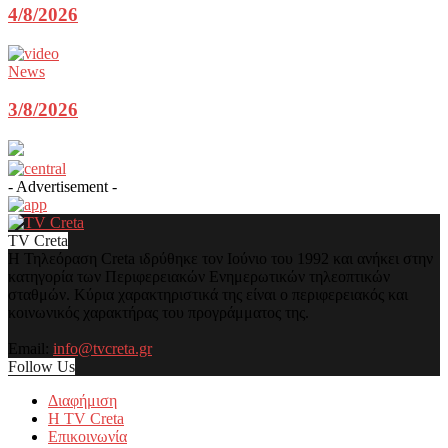
4/8/2026
News
3/8/2026
- Advertisement -
TV Creta
Η Τηλεόραση Creta ιδρύθηκε τον Ιούνιο του 1992 και ανήκει στην
κατηγορία των Περιφερειακών Ενημερωτικών τηλεοπτικών
σταθμών. Κύρια χαρακτηριστικά της είναι ο περιφερειακός και
κοινωνικός χαρακτήρας του προγράμματος της.
Email:
info@tvcreta.gr
Follow Us
Διαφήμιση
Η TV Creta
Επικοινωνία