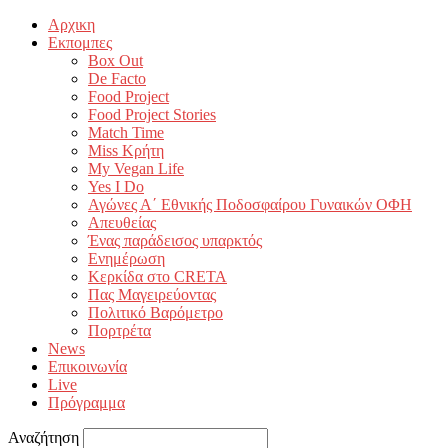
Αρχικη
Εκπομπες
Box Out
De Facto
Food Project
Food Project Stories
Match Time
Miss Κρήτη
My Vegan Life
Yes I Do
Αγώνες Α΄ Εθνικής Ποδοσφαίρου Γυναικών ΟΦΗ
Απευθείας
Ένας παράδεισος υπαρκτός
Ενημέρωση
Κερκίδα στο CRETA
Πας Μαγειρεύοντας
Πολιτικό Βαρόμετρο
Πορτρέτα
News
Επικοινωνία
Live
Πρόγραμμα
Αναζήτηση