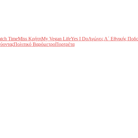
tch Time
Miss Κρήτη
My Vegan Life
Yes I Do
Αγώνες Α΄ Εθνικής Ποδ
ύοντας
Πολιτικό Βαρόμετρο
Πορτρέτα