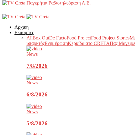
Παγκρήτια Ραδιοτηλεόραση Α.Ε.
Αρχικη
Εκπομπες
All
Box Out
De Facto
Food Project
Food Project Stories
Ma
υπαρκτός
Ενημέρωση
Κερκίδα στο CRETA
Πας Μαγειρε
News
7/8/2026
News
6/8/2026
News
5/8/2026