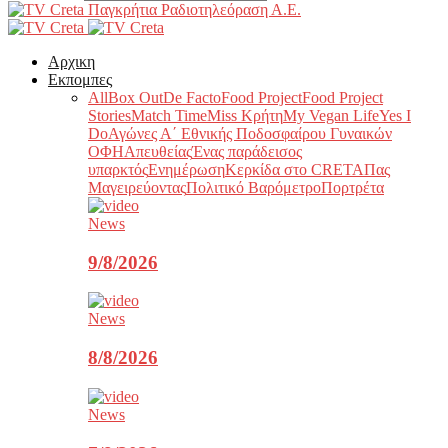
Παγκρήτια Ραδιοτηλεόραση Α.Ε.
Αρχικη
Εκπομπες
All
Box Out
De Facto
Food Project
Food Project
Stories
Match Time
Miss Κρήτη
My Vegan Life
Yes I
Do
Αγώνες Α΄ Εθνικής Ποδοσφαίρου Γυναικών
ΟΦΗ
Απευθείας
Ένας παράδεισος
υπαρκτός
Ενημέρωση
Κερκίδα στο CRETA
Πας
Μαγειρεύοντας
Πολιτικό Βαρόμετρο
Πορτρέτα
News
9/8/2026
News
8/8/2026
News