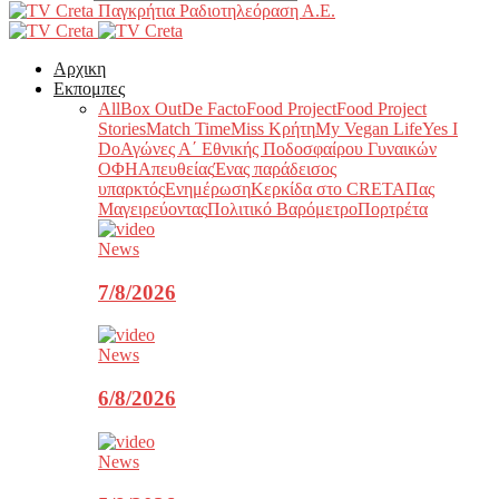
Παγκρήτια Ραδιοτηλεόραση Α.Ε.
Αρχικη
Εκπομπες
All
Box Out
De Facto
Food Project
Food Project
Stories
Match Time
Miss Κρήτη
My Vegan Life
Yes I
Do
Αγώνες Α΄ Εθνικής Ποδοσφαίρου Γυναικών
ΟΦΗ
Απευθείας
Ένας παράδεισος
υπαρκτός
Ενημέρωση
Κερκίδα στο CRETA
Πας
Μαγειρεύοντας
Πολιτικό Βαρόμετρο
Πορτρέτα
News
7/8/2026
News
6/8/2026
News