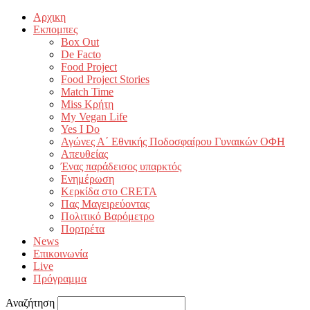
Αρχικη
Εκπομπες
Box Out
De Facto
Food Project
Food Project Stories
Match Time
Miss Κρήτη
My Vegan Life
Yes I Do
Αγώνες Α΄ Εθνικής Ποδοσφαίρου Γυναικών ΟΦΗ
Απευθείας
Ένας παράδεισος υπαρκτός
Ενημέρωση
Κερκίδα στο CRETA
Πας Μαγειρεύοντας
Πολιτικό Βαρόμετρο
Πορτρέτα
News
Επικοινωνία
Live
Πρόγραμμα
Αναζήτηση