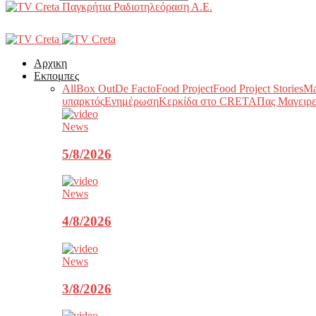
Παγκρήτια Ραδιοτηλεόραση Α.Ε.
Αρχικη
Εκπομπες
All
Box Out
De Facto
Food Project
Food Project Stories
Ma
υπαρκτός
Ενημέρωση
Κερκίδα στο CRETA
Πας Μαγειρε
News
5/8/2026
News
4/8/2026
News
3/8/2026