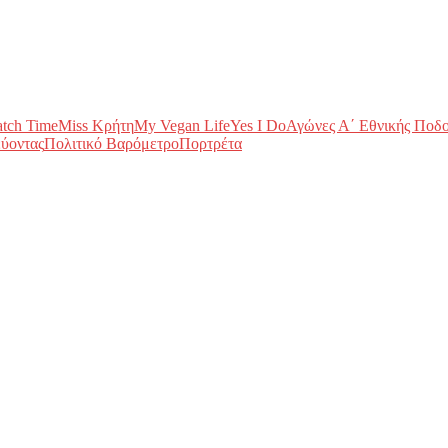
tch Time
Miss Κρήτη
My Vegan Life
Yes I Do
Αγώνες Α΄ Εθνικής Ποδ
ύοντας
Πολιτικό Βαρόμετρο
Πορτρέτα