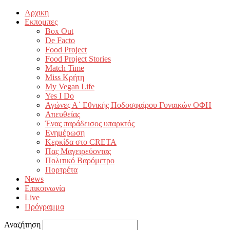
Αρχικη
Εκπομπες
Box Out
De Facto
Food Project
Food Project Stories
Match Time
Miss Κρήτη
My Vegan Life
Yes I Do
Αγώνες Α΄ Εθνικής Ποδοσφαίρου Γυναικών ΟΦΗ
Απευθείας
Ένας παράδεισος υπαρκτός
Ενημέρωση
Κερκίδα στο CRETA
Πας Μαγειρεύοντας
Πολιτικό Βαρόμετρο
Πορτρέτα
News
Επικοινωνία
Live
Πρόγραμμα
Αναζήτηση