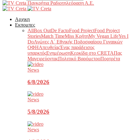
Παγκρήτια Ραδιοτηλεόραση Α.Ε.
Αρχικη
Εκπομπες
All
Box Out
De Facto
Food Project
Food Project
Stories
Match Time
Miss Κρήτη
My Vegan Life
Yes I
Do
Αγώνες Α΄ Εθνικής Ποδοσφαίρου Γυναικών
ΟΦΗ
Απευθείας
Ένας παράδεισος
υπαρκτός
Ενημέρωση
Κερκίδα στο CRETA
Πας
Μαγειρεύοντας
Πολιτικό Βαρόμετρο
Πορτρέτα
News
6/8/2026
News
5/8/2026
News