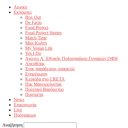
Αρχικη
Εκπομπες
Box Out
De Facto
Food Project
Food Project Stories
Match Time
Miss Κρήτη
My Vegan Life
Yes I Do
Αγώνες Α΄ Εθνικής Ποδοσφαίρου Γυναικών ΟΦΗ
Απευθείας
Ένας παράδεισος υπαρκτός
Ενημέρωση
Κερκίδα στο CRETA
Πας Μαγειρεύοντας
Πολιτικό Βαρόμετρο
Πορτρέτα
News
Επικοινωνία
Live
Πρόγραμμα
Αναζήτηση