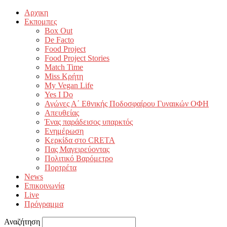
Αρχικη
Εκπομπες
Box Out
De Facto
Food Project
Food Project Stories
Match Time
Miss Κρήτη
My Vegan Life
Yes I Do
Αγώνες Α΄ Εθνικής Ποδοσφαίρου Γυναικών ΟΦΗ
Απευθείας
Ένας παράδεισος υπαρκτός
Ενημέρωση
Κερκίδα στο CRETA
Πας Μαγειρεύοντας
Πολιτικό Βαρόμετρο
Πορτρέτα
News
Επικοινωνία
Live
Πρόγραμμα
Αναζήτηση