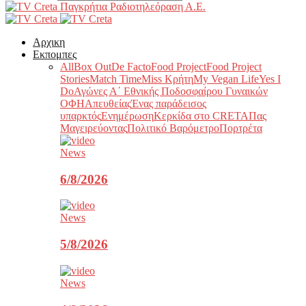
Παγκρήτια Ραδιοτηλεόραση Α.Ε.
Αρχικη
Εκπομπες
All
Box Out
De Facto
Food Project
Food Project
Stories
Match Time
Miss Κρήτη
My Vegan Life
Yes I
Do
Αγώνες Α΄ Εθνικής Ποδοσφαίρου Γυναικών
ΟΦΗ
Απευθείας
Ένας παράδεισος
υπαρκτός
Ενημέρωση
Κερκίδα στο CRETA
Πας
Μαγειρεύοντας
Πολιτικό Βαρόμετρο
Πορτρέτα
News
6/8/2026
News
5/8/2026
News