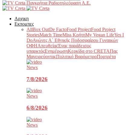
Παγκρήτια Ραδιοτηλεόραση Α.Ε.
Αρχικη
Εκπομπες
All
Box Out
De Facto
Food Project
Food Project
Stories
Match Time
Miss Κρήτη
My Vegan Life
Yes I
Do
Αγώνες Α΄ Εθνικής Ποδοσφαίρου Γυναικών
ΟΦΗ
Απευθείας
Ένας παράδεισος
υπαρκτός
Ενημέρωση
Κερκίδα στο CRETA
Πας
Μαγειρεύοντας
Πολιτικό Βαρόμετρο
Πορτρέτα
News
7/8/2026
News
6/8/2026
News