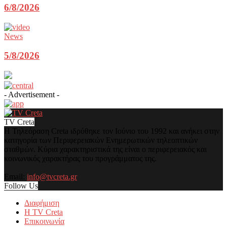
6/8/2026
News
5/8/2026
- Advertisement -
TV Creta
Η Τηλεόραση Creta ιδρύθηκε τον Ιούνιο του 1992 και ανήκει στην
κατηγορία των Περιφερειακών Ενημερωτικών τηλεοπτικών
σταθμών. Κύρια χαρακτηριστικά της είναι ο περιφερειακός και
κοινωνικός χαρακτήρας του προγράμματος της.
Email:
info@tvcreta.gr
Follow Us
Διαφήμιση
Η TV Creta
Επικοινωνία