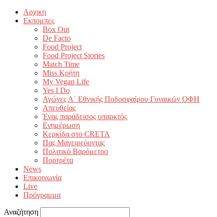
Αρχικη
Εκπομπες
Box Out
De Facto
Food Project
Food Project Stories
Match Time
Miss Κρήτη
My Vegan Life
Yes I Do
Αγώνες Α΄ Εθνικής Ποδοσφαίρου Γυναικών ΟΦΗ
Απευθείας
Ένας παράδεισος υπαρκτός
Ενημέρωση
Κερκίδα στο CRETA
Πας Μαγειρεύοντας
Πολιτικό Βαρόμετρο
Πορτρέτα
News
Επικοινωνία
Live
Πρόγραμμα
Αναζήτηση