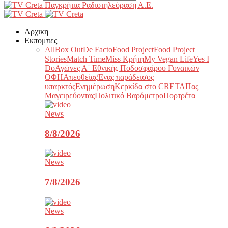
Παγκρήτια Ραδιοτηλεόραση Α.Ε.
Αρχικη
Εκπομπες
All
Box Out
De Facto
Food Project
Food Project
Stories
Match Time
Miss Κρήτη
My Vegan Life
Yes I
Do
Αγώνες Α΄ Εθνικής Ποδοσφαίρου Γυναικών
ΟΦΗ
Απευθείας
Ένας παράδεισος
υπαρκτός
Ενημέρωση
Κερκίδα στο CRETA
Πας
Μαγειρεύοντας
Πολιτικό Βαρόμετρο
Πορτρέτα
News
8/8/2026
News
7/8/2026
News