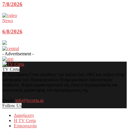
7/8/2026
News
6/8/2026
- Advertisement -
TV Creta
Η Τηλεόραση Creta ιδρύθηκε τον Ιούνιο του 1992 και ανήκει στην
κατηγορία των Περιφερειακών Ενημερωτικών τηλεοπτικών
σταθμών. Κύρια χαρακτηριστικά της είναι ο περιφερειακός και
κοινωνικός χαρακτήρας του προγράμματος της.
Email:
info@tvcreta.gr
Follow Us
Διαφήμιση
Η TV Creta
Επικοινωνία