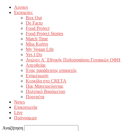
Αρχικη
Εκπομπες
Box Out
De Facto
Food Project
Food Project Stories
Match Time
Miss Κρήτη
My Vegan Life
Yes I Do
Αγώνες Α΄ Εθνικής Ποδοσφαίρου Γυναικών ΟΦΗ
Απευθείας
Ένας παράδεισος υπαρκτός
Ενημέρωση
Κερκίδα στο CRETA
Πας Μαγειρεύοντας
Πολιτικό Βαρόμετρο
Πορτρέτα
News
Επικοινωνία
Live
Πρόγραμμα
Αναζήτηση