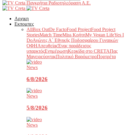
Παγκρήτια Ραδιοτηλεόραση Α.Ε.
Αρχικη
Εκπομπες
All
Box Out
De Facto
Food Project
Food Project
Stories
Match Time
Miss Κρήτη
My Vegan Life
Yes I
Do
Αγώνες Α΄ Εθνικής Ποδοσφαίρου Γυναικών
ΟΦΗ
Απευθείας
Ένας παράδεισος
υπαρκτός
Ενημέρωση
Κερκίδα στο CRETA
Πας
Μαγειρεύοντας
Πολιτικό Βαρόμετρο
Πορτρέτα
News
6/8/2026
News
5/8/2026
News