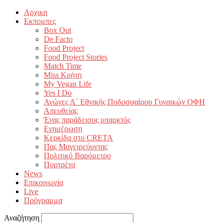
Αρχικη
Εκπομπες
Box Out
De Facto
Food Project
Food Project Stories
Match Time
Miss Κρήτη
My Vegan Life
Yes I Do
Αγώνες Α΄ Εθνικής Ποδοσφαίρου Γυναικών ΟΦΗ
Απευθείας
Ένας παράδεισος υπαρκτός
Ενημέρωση
Κερκίδα στο CRETA
Πας Μαγειρεύοντας
Πολιτικό Βαρόμετρο
Πορτρέτα
News
Επικοινωνία
Live
Πρόγραμμα
Αναζήτηση