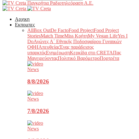
Παγκρήτια Ραδιοτηλεόραση Α.Ε.
Αρχικη
Εκπομπες
All
Box Out
De Facto
Food Project
Food Project
Stories
Match Time
Miss Κρήτη
My Vegan Life
Yes I
Do
Αγώνες Α΄ Εθνικής Ποδοσφαίρου Γυναικών
ΟΦΗ
Απευθείας
Ένας παράδεισος
υπαρκτός
Ενημέρωση
Κερκίδα στο CRETA
Πας
Μαγειρεύοντας
Πολιτικό Βαρόμετρο
Πορτρέτα
News
8/8/2026
News
7/8/2026
News