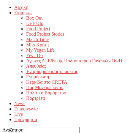
Αρχικη
Εκπομπες
Box Out
De Facto
Food Project
Food Project Stories
Match Time
Miss Κρήτη
My Vegan Life
Yes I Do
Αγώνες Α΄ Εθνικής Ποδοσφαίρου Γυναικών ΟΦΗ
Απευθείας
Ένας παράδεισος υπαρκτός
Ενημέρωση
Κερκίδα στο CRETA
Πας Μαγειρεύοντας
Πολιτικό Βαρόμετρο
Πορτρέτα
News
Επικοινωνία
Live
Πρόγραμμα
Αναζήτηση