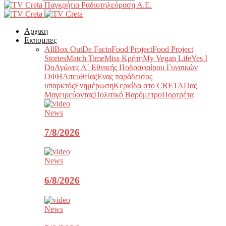
Παγκρήτια Ραδιοτηλεόραση Α.Ε.
Αρχικη
Εκπομπες
All
Box Out
De Facto
Food Project
Food Project
Stories
Match Time
Miss Κρήτη
My Vegan Life
Yes I
Do
Αγώνες Α΄ Εθνικής Ποδοσφαίρου Γυναικών
ΟΦΗ
Απευθείας
Ένας παράδεισος
υπαρκτός
Ενημέρωση
Κερκίδα στο CRETA
Πας
Μαγειρεύοντας
Πολιτικό Βαρόμετρο
Πορτρέτα
News
7/8/2026
News
6/8/2026
News