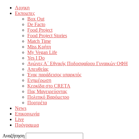
Αρχικη
Εκπομπες
Box Out
De Facto
Food Project
Food Project Stories
Match Time
Miss Κρήτη
My Vegan Life
Yes I Do
Αγώνες Α΄ Εθνικής Ποδοσφαίρου Γυναικών ΟΦΗ
Απευθείας
Ένας παράδεισος υπαρκτός
Ενημέρωση
Κερκίδα στο CRETA
Πας Μαγειρεύοντας
Πολιτικό Βαρόμετρο
Πορτρέτα
News
Επικοινωνία
Live
Πρόγραμμα
Αναζήτηση