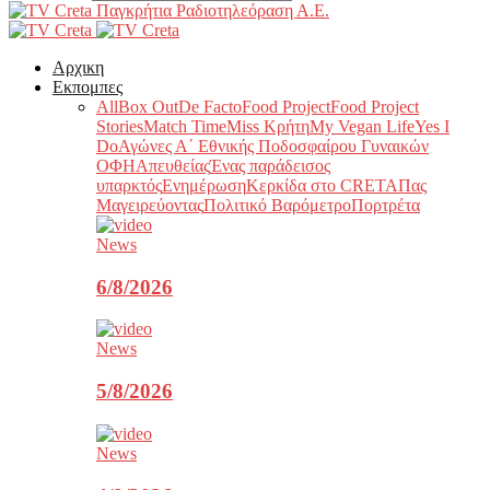
Παγκρήτια Ραδιοτηλεόραση Α.Ε.
Αρχικη
Εκπομπες
All
Box Out
De Facto
Food Project
Food Project
Stories
Match Time
Miss Κρήτη
My Vegan Life
Yes I
Do
Αγώνες Α΄ Εθνικής Ποδοσφαίρου Γυναικών
ΟΦΗ
Απευθείας
Ένας παράδεισος
υπαρκτός
Ενημέρωση
Κερκίδα στο CRETA
Πας
Μαγειρεύοντας
Πολιτικό Βαρόμετρο
Πορτρέτα
News
6/8/2026
News
5/8/2026
News