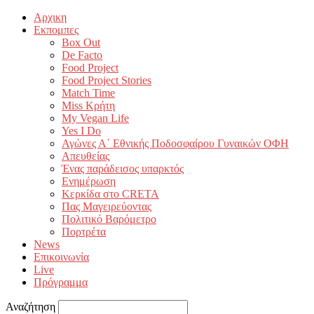
Αρχικη
Εκπομπες
Box Out
De Facto
Food Project
Food Project Stories
Match Time
Miss Κρήτη
My Vegan Life
Yes I Do
Αγώνες Α΄ Εθνικής Ποδοσφαίρου Γυναικών ΟΦΗ
Απευθείας
Ένας παράδεισος υπαρκτός
Ενημέρωση
Κερκίδα στο CRETA
Πας Μαγειρεύοντας
Πολιτικό Βαρόμετρο
Πορτρέτα
News
Επικοινωνία
Live
Πρόγραμμα
Αναζήτηση