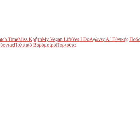
tch Time
Miss Κρήτη
My Vegan Life
Yes I Do
Αγώνες Α΄ Εθνικής Ποδ
ύοντας
Πολιτικό Βαρόμετρο
Πορτρέτα