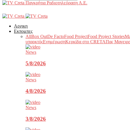
Παγκρήτια Ραδιοτηλεόραση Α.Ε.
Αρχικη
Εκπομπες
All
Box Out
De Facto
Food Project
Food Project Stories
Ma
υπαρκτός
Ενημέρωση
Κερκίδα στο CRETA
Πας Μαγειρε
News
5/8/2026
News
4/8/2026
News
3/8/2026