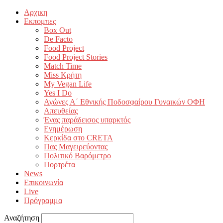
Αρχικη
Εκπομπες
Box Out
De Facto
Food Project
Food Project Stories
Match Time
Miss Κρήτη
My Vegan Life
Yes I Do
Αγώνες Α΄ Εθνικής Ποδοσφαίρου Γυναικών ΟΦΗ
Απευθείας
Ένας παράδεισος υπαρκτός
Ενημέρωση
Κερκίδα στο CRETA
Πας Μαγειρεύοντας
Πολιτικό Βαρόμετρο
Πορτρέτα
News
Επικοινωνία
Live
Πρόγραμμα
Αναζήτηση