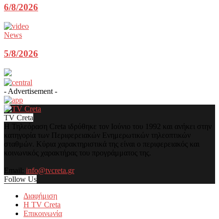
6/8/2026
News
5/8/2026
- Advertisement -
TV Creta
Η Τηλεόραση Creta ιδρύθηκε τον Ιούνιο του 1992 και ανήκει στην
κατηγορία των Περιφερειακών Ενημερωτικών τηλεοπτικών
σταθμών. Κύρια χαρακτηριστικά της είναι ο περιφερειακός και
κοινωνικός χαρακτήρας του προγράμματος της.
Email:
info@tvcreta.gr
Follow Us
Διαφήμιση
Η TV Creta
Επικοινωνία