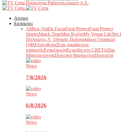
Παγκρήτια Ραδιοτηλεόραση Α.Ε.
Αρχικη
Εκπομπες
All
Box Out
De Facto
Food Project
Food Project
Stories
Match Time
Miss Κρήτη
My Vegan Life
Yes I
Do
Αγώνες Α΄ Εθνικής Ποδοσφαίρου Γυναικών
ΟΦΗ
Απευθείας
Ένας παράδεισος
υπαρκτός
Ενημέρωση
Κερκίδα στο CRETA
Πας
Μαγειρεύοντας
Πολιτικό Βαρόμετρο
Πορτρέτα
News
7/8/2026
News
6/8/2026
News