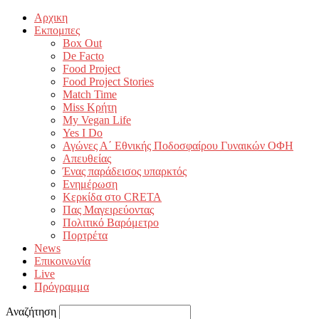
Αρχικη
Εκπομπες
Box Out
De Facto
Food Project
Food Project Stories
Match Time
Miss Κρήτη
My Vegan Life
Yes I Do
Αγώνες Α΄ Εθνικής Ποδοσφαίρου Γυναικών ΟΦΗ
Απευθείας
Ένας παράδεισος υπαρκτός
Ενημέρωση
Κερκίδα στο CRETA
Πας Μαγειρεύοντας
Πολιτικό Βαρόμετρο
Πορτρέτα
News
Επικοινωνία
Live
Πρόγραμμα
Αναζήτηση