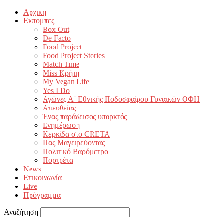
Αρχικη
Εκπομπες
Box Out
De Facto
Food Project
Food Project Stories
Match Time
Miss Κρήτη
My Vegan Life
Yes I Do
Αγώνες Α΄ Εθνικής Ποδοσφαίρου Γυναικών ΟΦΗ
Απευθείας
Ένας παράδεισος υπαρκτός
Ενημέρωση
Κερκίδα στο CRETA
Πας Μαγειρεύοντας
Πολιτικό Βαρόμετρο
Πορτρέτα
News
Επικοινωνία
Live
Πρόγραμμα
Αναζήτηση