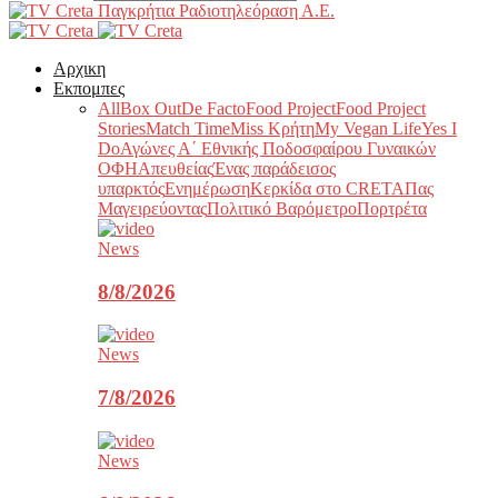
Παγκρήτια Ραδιοτηλεόραση Α.Ε.
Αρχικη
Εκπομπες
All
Box Out
De Facto
Food Project
Food Project
Stories
Match Time
Miss Κρήτη
My Vegan Life
Yes I
Do
Αγώνες Α΄ Εθνικής Ποδοσφαίρου Γυναικών
ΟΦΗ
Απευθείας
Ένας παράδεισος
υπαρκτός
Ενημέρωση
Κερκίδα στο CRETA
Πας
Μαγειρεύοντας
Πολιτικό Βαρόμετρο
Πορτρέτα
News
8/8/2026
News
7/8/2026
News