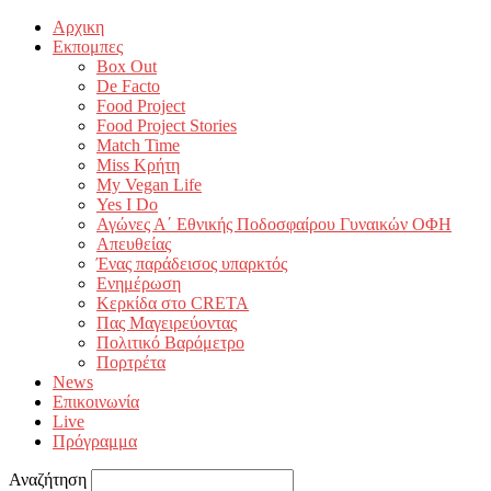
Αρχικη
Εκπομπες
Box Out
De Facto
Food Project
Food Project Stories
Match Time
Miss Κρήτη
My Vegan Life
Yes I Do
Αγώνες Α΄ Εθνικής Ποδοσφαίρου Γυναικών ΟΦΗ
Απευθείας
Ένας παράδεισος υπαρκτός
Ενημέρωση
Κερκίδα στο CRETA
Πας Μαγειρεύοντας
Πολιτικό Βαρόμετρο
Πορτρέτα
News
Επικοινωνία
Live
Πρόγραμμα
Αναζήτηση