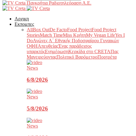
Παγκρήτια Ραδιοτηλεόραση Α.Ε.
Αρχικη
Εκπομπες
All
Box Out
De Facto
Food Project
Food Project
Stories
Match Time
Miss Κρήτη
My Vegan Life
Yes I
Do
Αγώνες Α΄ Εθνικής Ποδοσφαίρου Γυναικών
ΟΦΗ
Απευθείας
Ένας παράδεισος
υπαρκτός
Ενημέρωση
Κερκίδα στο CRETA
Πας
Μαγειρεύοντας
Πολιτικό Βαρόμετρο
Πορτρέτα
News
6/8/2026
News
5/8/2026
News